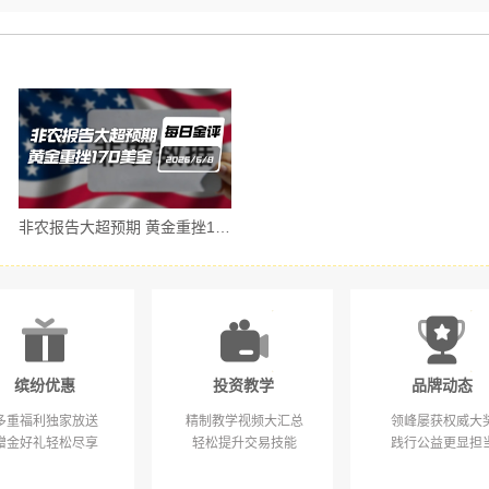
非农报告大超预期 黄金重挫170美金｜ 6/8 每日金评
非农重磅出炉 黄金迎变盘窗口 ｜ 6/5 每日金评
缤纷优惠
投资教学
品牌动态
多重福利独家放送
精制教学视频大汇总
领峰屡获权威大
赠金好礼轻松尽享
轻松提升交易技能
践行公益更显担