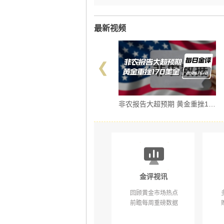
最新视频
非农报告大超预期 黄金重挫170美金｜ 6/8 每日金评
非农重磅出炉 黄金迎变盘窗口 ｜ 6/5 每日金评
金评视讯
回顾黄金市场热点
前瞻每周重磅数据