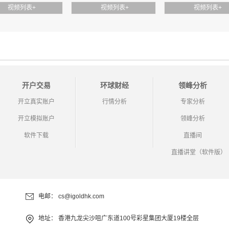
视频列表
+
视频列表
+
视频列表
+
压力重重 金价颓势难改 ｜ 6/4 每日金评
开户交易
环球财经
领峰分析
美伊擦枪走火 黄金承压下行 ｜ 6/3 每日金评
开立真实账户
行情分析
专家分析
开立模拟账户
领峰分析
软件下载
直播间
直播讲堂（软件版）
美伊局势重大突变 金价高位跳水暴跌 ｜ 6/2 每日金评
电邮：
cs@igoldhk.com
地址：
香港九龙尖沙咀广东道100号彩星集团大厦19楼全层