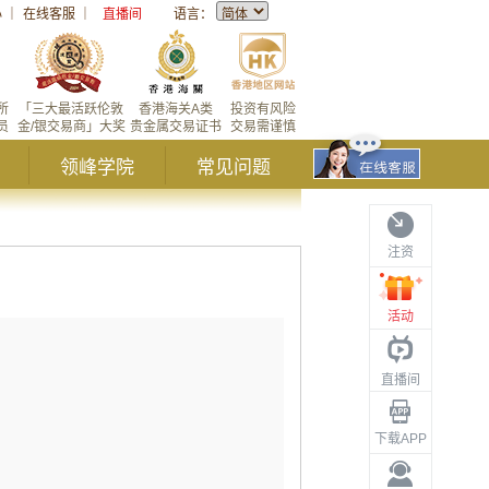
心
｜
在线客服
｜
直播间
语言：
所
「三大最活跃伦敦
香港海关A类
投资有风险
员
金/银交易商」大奖
贵金属交易证书
交易需谨慎
领峰学院
常见问题
注资
活动
直播间
下载APP