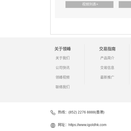
视频列表
+
压力重重 金价颓势难改 ｜ 6/4 每日金评
关于领峰
交易指南
美伊擦枪走火 黄金承压下行 ｜ 6/3 每日金评
关于我们
产品简介
公司快讯
交易信息
领峰视频
最新推广
联络我们
美伊局势重大突变 金价高位跳水暴跌 ｜ 6/2 每日金评
热线：(852) 2276 8888(香港)
网址：
https://www.igoldhk.com