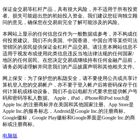
保证金交易等杠杆产品，具有很大风险，并不适用于所有投资
者。损失可能超出您的初始投入资金。我们建议您征询独立顾
问的意见，确保您在交易前完全了解可能涉及的风险。
本网站上显示的任何信息仅作为一般数据或参考，并不构成任
何投资建议。我们不向美国、中国香港、中国台湾等某些司法
管辖区的居民提供保证金杠杆产品交易。请注意本网站信息不
适用于视发布或使用此类信息违反当地法律法规的任何国家/
地区的任何居民。在您决定交易或继续持有任何金融产品前，
请务必阅读理解并同意我们的产品披露声明和其他相关文件。
网上保安：为了保护您的私隐安全，请不要使用公共或共享计
算机登入您的交易帐户，亦不要于登入帐户后将密码保存于任
何计算机或移动设备。我们不会以电邮方式要求您提供帐户号
码和密码等私人数据。 Apple，iPad，iPhone和iPod touch是
Apple Inc.的注册商标并在美国和其他国家注册。App Store是
Apple Inc.的服务标志，Android是Google Inc.的注册商标。
Google徽标，Google Play徽标和Google界面是Google Inc.的商
标或注册商标。
电脑版