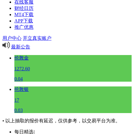
在线客服
财经日历
MT4下载
APP下载
推广优惠
用户中心
开立真实账户
最新公告
伦敦金
1272.60
0.04
伦敦银
17
0.03
• 以上抽取的报价有延迟，仅供参考，以交易平台为准。
每日精选
|