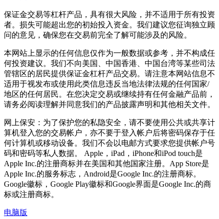
保证金交易等杠杆产品，具有很大风险，并不适用于所有投资
者。损失可能超出您的初始投入资金。我们建议您征询独立顾
问的意见，确保您在交易前完全了解可能涉及的风险。
本网站上显示的任何信息仅作为一般数据或参考，并不构成任
何投资建议。我们不向美国、中国香港、中国台湾等某些司法
管辖区的居民提供保证金杠杆产品交易。请注意本网站信息不
适用于视发布或使用此类信息违反当地法律法规的任何国家/
地区的任何居民。在您决定交易或继续持有任何金融产品前，
请务必阅读理解并同意我们的产品披露声明和其他相关文件。
网上保安：为了保护您的私隐安全，请不要使用公共或共享计
算机登入您的交易帐户，亦不要于登入帐户后将密码保存于任
何计算机或移动设备。我们不会以电邮方式要求您提供帐户号
码和密码等私人数据。 Apple，iPad，iPhone和iPod touch是
Apple Inc.的注册商标并在美国和其他国家注册。App Store是
Apple Inc.的服务标志，Android是Google Inc.的注册商标。
Google徽标，Google Play徽标和Google界面是Google Inc.的商
标或注册商标。
电脑版