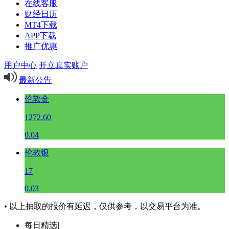
在线客服
财经日历
MT4下载
APP下载
推广优惠
用户中心
开立真实账户
最新公告
伦敦金
1272.60
0.04
伦敦银
17
0.03
• 以上抽取的报价有延迟，仅供参考，以交易平台为准。
每日精选
|