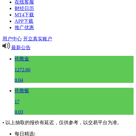
在线客服
财经日历
MT4下载
APP下载
推广优惠
用户中心
开立真实账户
最新公告
伦敦金
1272.60
0.04
伦敦银
17
0.03
• 以上抽取的报价有延迟，仅供参考，以交易平台为准。
每日精选
|