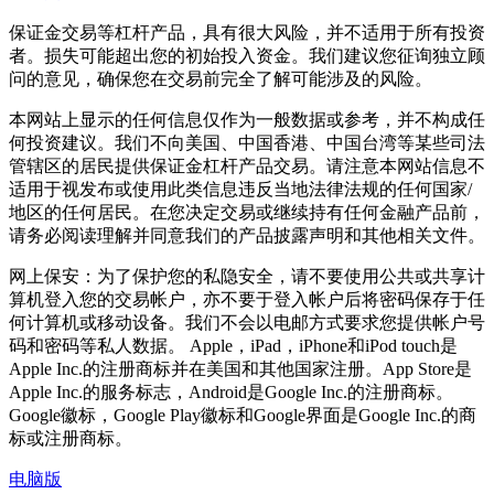
保证金交易等杠杆产品，具有很大风险，并不适用于所有投资
者。损失可能超出您的初始投入资金。我们建议您征询独立顾
问的意见，确保您在交易前完全了解可能涉及的风险。
本网站上显示的任何信息仅作为一般数据或参考，并不构成任
何投资建议。我们不向美国、中国香港、中国台湾等某些司法
管辖区的居民提供保证金杠杆产品交易。请注意本网站信息不
适用于视发布或使用此类信息违反当地法律法规的任何国家/
地区的任何居民。在您决定交易或继续持有任何金融产品前，
请务必阅读理解并同意我们的产品披露声明和其他相关文件。
网上保安：为了保护您的私隐安全，请不要使用公共或共享计
算机登入您的交易帐户，亦不要于登入帐户后将密码保存于任
何计算机或移动设备。我们不会以电邮方式要求您提供帐户号
码和密码等私人数据。 Apple，iPad，iPhone和iPod touch是
Apple Inc.的注册商标并在美国和其他国家注册。App Store是
Apple Inc.的服务标志，Android是Google Inc.的注册商标。
Google徽标，Google Play徽标和Google界面是Google Inc.的商
标或注册商标。
电脑版