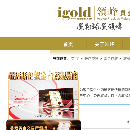
首页
关于领峰
当前位置：
首 页
>
开户交易
>
资金存取
>
取
取款流程
领峰
贵金属
为客户提供业内最方便快捷的取
可登入「用户中心」办理取款，以下为取款