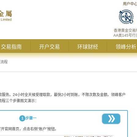
用户中
香港黄金交易
AA类145号行
交易指南
开户交易
环球财经
领峰分析
款流程
款服务。24小时全天候受理取款，最快2小时到账，不限次数及金额。领峰客户
流程三个步骤图文演示：
1
步骤一
打开官网首页，点击右侧“账户”按钮。