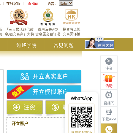
心
｜
在线客服
｜
直播间
语言：
所
「三大最活跃伦敦
香港海关A类
投资有风险
员
金/银交易商」大奖
贵金属交易证书
交易需谨慎
领峰学院
常见问题
注资
开立真实账户
活动
开立模拟账户
WhatsApp
直播间
注资
取款
下载APP
开立账户