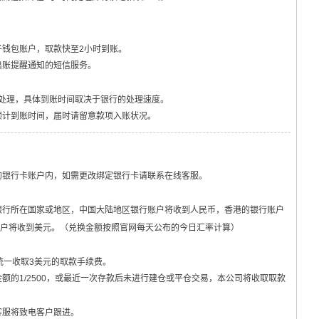
钱包账户，取款快至2小时到账。
出账提醒通知的短信服务。
日处理，具体到账时间取决于银行的处理速度。
预计到账时间，届时请留意款项入账状况。
的银行卡账户内，如需更改绑定银行卡请联系在线客服。
银行所在国家或地区，中国大陆地区银行账户将收到人民币，香港的银行账户
户将收到美元。（兑换金额按照官网每天公布的今日汇率计算）
统一收取3美元的取款手续费。
额的1/2500，或最近一次存款后未进行建仓或平仓交易，本公司将收取取款
客服将致电客户跟进。