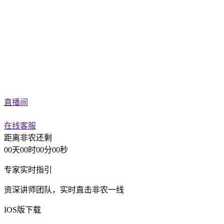
直播间
在线客服
距离
非农还剩
00
天
00
时
00
分
00
秒
专家实时指引
资深讲师团队，实时直击非农一线
IOS版下载