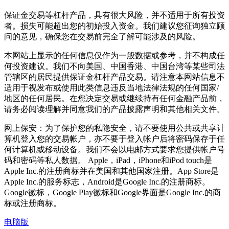
保证金交易等杠杆产品，具有很大风险，并不适用于所有投资
者。损失可能超出您的初始投入资金。我们建议您征询独立顾
问的意见，确保您在交易前完全了解可能涉及的风险。
本网站上显示的任何信息仅作为一般数据或参考，并不构成任
何投资建议。我们不向美国、中国香港、中国台湾等某些司法
管辖区的居民提供保证金杠杆产品交易。请注意本网站信息不
适用于视发布或使用此类信息违反当地法律法规的任何国家/
地区的任何居民。在您决定交易或继续持有任何金融产品前，
请务必阅读理解并同意我们的产品披露声明和其他相关文件。
网上保安：为了保护您的私隐安全，请不要使用公共或共享计
算机登入您的交易帐户，亦不要于登入帐户后将密码保存于任
何计算机或移动设备。我们不会以电邮方式要求您提供帐户号
码和密码等私人数据。 Apple，iPad，iPhone和iPod touch是
Apple Inc.的注册商标并在美国和其他国家注册。App Store是
Apple Inc.的服务标志，Android是Google Inc.的注册商标。
Google徽标，Google Play徽标和Google界面是Google Inc.的商
标或注册商标。
电脑版