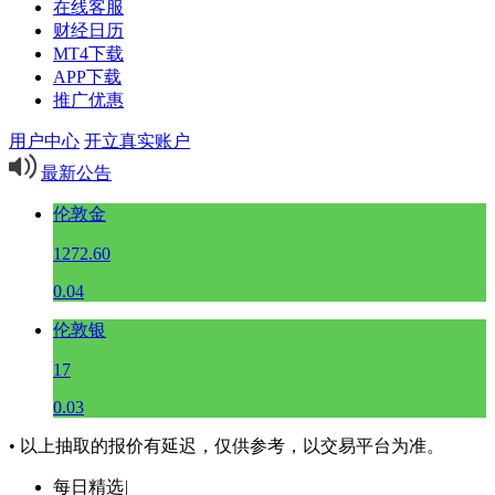
在线客服
财经日历
MT4下载
APP下载
推广优惠
用户中心
开立真实账户
最新公告
伦敦金
1272.60
0.04
伦敦银
17
0.03
• 以上抽取的报价有延迟，仅供参考，以交易平台为准。
每日精选
|