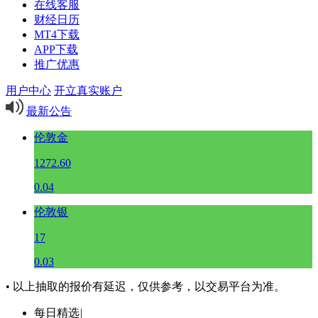
在线客服
财经日历
MT4下载
APP下载
推广优惠
用户中心
开立真实账户
最新公告
伦敦金
1272.60
0.04
伦敦银
17
0.03
• 以上抽取的报价有延迟，仅供参考，以交易平台为准。
每日精选
|