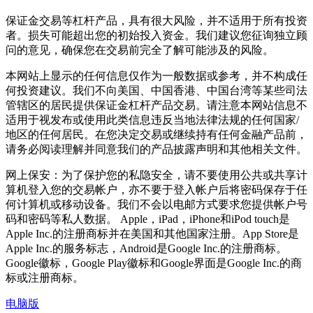
保证金交易等杠杆产品，具有很大风险，并不适用于所有投资
者。损失可能超出您的初始投入资金。我们建议您征询独立顾
问的意见，确保您在交易前完全了解可能涉及的风险。
本网站上显示的任何信息仅作为一般数据或参考，并不构成任
何投资建议。我们不向美国、中国香港、中国台湾等某些司法
管辖区的居民提供保证金杠杆产品交易。请注意本网站信息不
适用于视发布或使用此类信息违反当地法律法规的任何国家/
地区的任何居民。在您决定交易或继续持有任何金融产品前，
请务必阅读理解并同意我们的产品披露声明和其他相关文件。
网上保安：为了保护您的私隐安全，请不要使用公共或共享计
算机登入您的交易帐户，亦不要于登入帐户后将密码保存于任
何计算机或移动设备。我们不会以电邮方式要求您提供帐户号
码和密码等私人数据。 Apple，iPad，iPhone和iPod touch是
Apple Inc.的注册商标并在美国和其他国家注册。App Store是
Apple Inc.的服务标志，Android是Google Inc.的注册商标。
Google徽标，Google Play徽标和Google界面是Google Inc.的商
标或注册商标。
电脑版