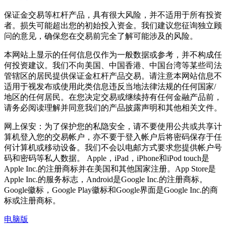
保证金交易等杠杆产品，具有很大风险，并不适用于所有投资
者。损失可能超出您的初始投入资金。我们建议您征询独立顾
问的意见，确保您在交易前完全了解可能涉及的风险。
本网站上显示的任何信息仅作为一般数据或参考，并不构成任
何投资建议。我们不向美国、中国香港、中国台湾等某些司法
管辖区的居民提供保证金杠杆产品交易。请注意本网站信息不
适用于视发布或使用此类信息违反当地法律法规的任何国家/
地区的任何居民。在您决定交易或继续持有任何金融产品前，
请务必阅读理解并同意我们的产品披露声明和其他相关文件。
网上保安：为了保护您的私隐安全，请不要使用公共或共享计
算机登入您的交易帐户，亦不要于登入帐户后将密码保存于任
何计算机或移动设备。我们不会以电邮方式要求您提供帐户号
码和密码等私人数据。 Apple，iPad，iPhone和iPod touch是
Apple Inc.的注册商标并在美国和其他国家注册。App Store是
Apple Inc.的服务标志，Android是Google Inc.的注册商标。
Google徽标，Google Play徽标和Google界面是Google Inc.的商
标或注册商标。
电脑版