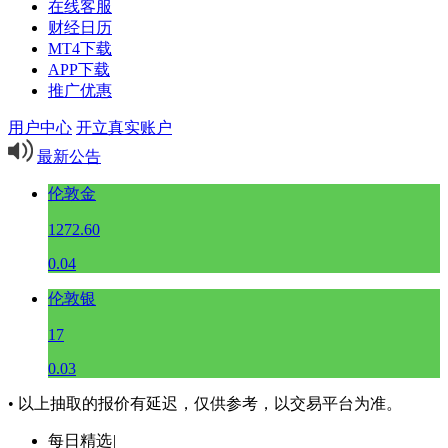
在线客服
财经日历
MT4下载
APP下载
推广优惠
用户中心
开立真实账户
最新公告
伦敦金
1272.60
0.04
伦敦银
17
0.03
• 以上抽取的报价有延迟，仅供参考，以交易平台为准。
每日精选
|