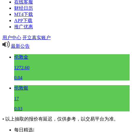
在线客服
财经日历
MT4下载
APP下载
推广优惠
用户中心
开立真实账户
最新公告
伦敦金
1272.60
0.04
伦敦银
17
0.03
• 以上抽取的报价有延迟，仅供参考，以交易平台为准。
每日精选
|