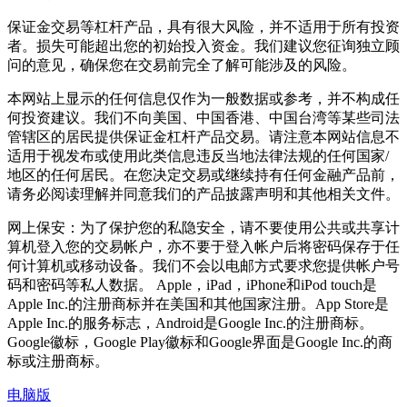
保证金交易等杠杆产品，具有很大风险，并不适用于所有投资
者。损失可能超出您的初始投入资金。我们建议您征询独立顾
问的意见，确保您在交易前完全了解可能涉及的风险。
本网站上显示的任何信息仅作为一般数据或参考，并不构成任
何投资建议。我们不向美国、中国香港、中国台湾等某些司法
管辖区的居民提供保证金杠杆产品交易。请注意本网站信息不
适用于视发布或使用此类信息违反当地法律法规的任何国家/
地区的任何居民。在您决定交易或继续持有任何金融产品前，
请务必阅读理解并同意我们的产品披露声明和其他相关文件。
网上保安：为了保护您的私隐安全，请不要使用公共或共享计
算机登入您的交易帐户，亦不要于登入帐户后将密码保存于任
何计算机或移动设备。我们不会以电邮方式要求您提供帐户号
码和密码等私人数据。 Apple，iPad，iPhone和iPod touch是
Apple Inc.的注册商标并在美国和其他国家注册。App Store是
Apple Inc.的服务标志，Android是Google Inc.的注册商标。
Google徽标，Google Play徽标和Google界面是Google Inc.的商
标或注册商标。
电脑版