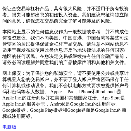
保证金交易等杠杆产品，具有很大风险，并不适用于所有投资
者。损失可能超出您的初始投入资金。我们建议您征询独立顾
问的意见，确保您在交易前完全了解可能涉及的风险。
本网站上显示的任何信息仅作为一般数据或参考，并不构成任
何投资建议。我们不向美国、中国香港、中国台湾等某些司法
管辖区的居民提供保证金杠杆产品交易。请注意本网站信息不
适用于视发布或使用此类信息违反当地法律法规的任何国家/
地区的任何居民。在您决定交易或继续持有任何金融产品前，
请务必阅读理解并同意我们的产品披露声明和其他相关文件。
网上保安：为了保护您的私隐安全，请不要使用公共或共享计
算机登入您的交易帐户，亦不要于登入帐户后将密码保存于任
何计算机或移动设备。我们不会以电邮方式要求您提供帐户号
码和密码等私人数据。 Apple，iPad，iPhone和iPod touch是
Apple Inc.的注册商标并在美国和其他国家注册。App Store是
Apple Inc.的服务标志，Android是Google Inc.的注册商标。
Google徽标，Google Play徽标和Google界面是Google Inc.的商
标或注册商标。
电脑版