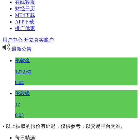
在线客服
财经日历
MT4下载
APP下载
推广优惠
用户中心
开立真实账户
最新公告
伦敦金
1272.60
0.04
伦敦银
17
0.03
• 以上抽取的报价有延迟，仅供参考，以交易平台为准。
每日精选
|