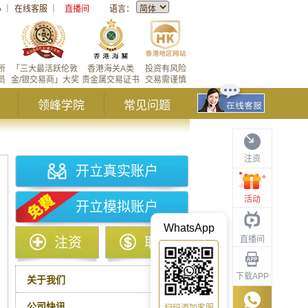
心
｜
在线客服
｜
直播间
语言：
所
「三大最活跃伦敦
香港海关A类
投资有风险
员
金/银交易商」大奖
贵金属交易证书
交易需谨慎
领峰学院
常见问题
注资
开立真实账户
活动
开立模拟账户
WhatsApp
直播间
注资
取款
下载APP
关于我们
公司快讯