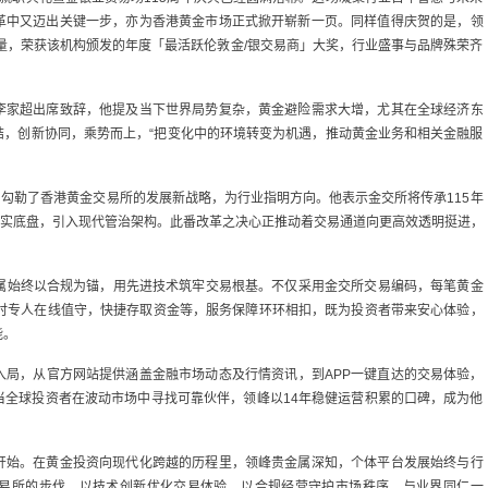
革中又迈出关键一步，亦为香港黄金市场正式掀开崭新一页。同样值得庆贺的是，领
量，荣获该机构颁发的年度「最活跃伦敦金/银交易商」大奖，行业盛事与品牌殊荣齐
李家超出席致辞，他提及当下世界局势复杂，黄金避险需求大增，尤其在全球经济东
结，创新协同，乘势而上，“把变化中的环境转变为机遇，推动黄金业务和相关金融服
，勾勒了香港黄金交易所的发展新战略，为行业指明方向。他表示金交所将传承115年
坚实底盘，引入现代管治架构。此番改革之决心正推动着交易通道向更高效透明挺进，
金属始终以合规为锚，用先进技术筑牢交易根基。不仅采用金交所交易编码，每笔黄金
小时专人在线值守，快捷存取资金等，服务保障环环相扣，既为投资者带来安心体验，
能。
入局，从官方网站提供涵盖金融市场动态及行情资讯，到APP一键直达的交易体验，
当全球投资者在波动市场中寻找可靠伙伴，领峰以14年稳健运营积累的口碑，成为他
开始。在黄金投资向现代化跨越的历程里，领峰贵金属深知，个体平台发展始终与行
易所的步伐，以技术创新优化交易体验，以合规经营守护市场秩序，与业界同仁一