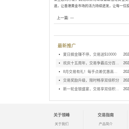
道，让香港黄金市场的活力持续迸发，让每一位
上一篇: ---
最新推广
•
夏日掘金赚不停，交易送$10000
202
•
欢庆十五周年，交易争霸瓜分百万奖金！
202
•
8月交易有礼！每手点差优惠高达$26
202
•
交易奖励升级，限时畅享双倍积分
202
•
新一轮金银盛宴，交易享双倍积分！
202
关于领峰
交易指南
关于我们
产品简介