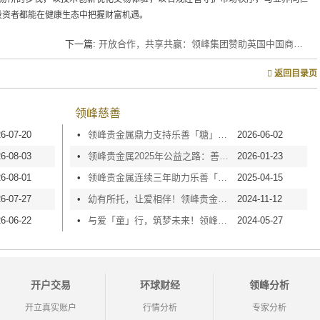
投资者都能在健康生态中把握财富机遇。
下一篇:
开放合作，共享共赢：领峰集团赞助英国中国商会2019年度全体会员大会
返回目录页
领峰慈善
6-07-20
•
领峰贵金属鼎力支持乐善「糖」甜心行动2026，以爱点亮童梦！
2026-06-02
6-08-03
•
领峰贵金属2025年公益之路：善心捐款，爱心传递！
2026-01-23
6-08-01
•
领峰贵金属连续三年助力乐善「糖」甜心行动，以温暖润童心！
2025-04-15
6-07-27
•
幼有所托，让爱相伴！领峰贵金属获颁「培幼纯金伙伴」大奖
2024-11-12
6-06-22
•
与爱「童」行，筑梦未来！领峰贵金属鼎力支持乐善「糖」甜心行动
2024-05-27
开户交易
环球财经
领峰分析
开立真实账户
行情分析
专家分析