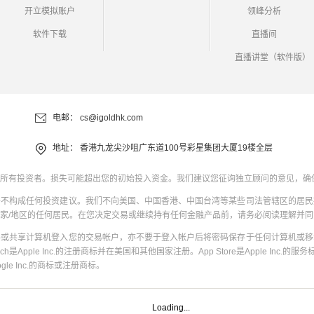
开立模拟账户
领峰分析
软件下载
直播间
直播讲堂（软件版）
电邮：
cs@igoldhk.com
地址：
香港九龙尖沙咀广东道100号彩星集团大厦19楼全层
所有投资者。损失可能超出您的初始投入资金。我们建议您征询独立顾问的意见，确
并不构成任何投资建议。我们不向美国、中国香港、中国台湾等某些司法管辖区的居民
家/地区的任何居民。在您决定交易或继续持有任何金融产品前，请务必阅读理解并
共或共享计算机登入您的交易帐户，亦不要于登入帐户后将密码保存于任何计算机或移
uch是Apple Inc.的注册商标并在美国和其他国家注册。App Store是Apple Inc.的服务标
oogle Inc.的商标或注册商标。
Loading...