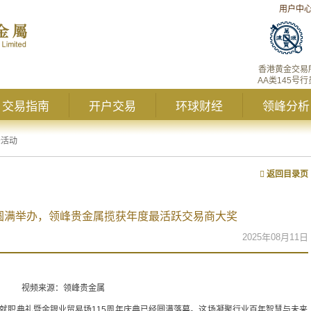
用户中
香港黄金交易
AA类145号行
交易指南
开户交易
环球财经
领峰分析
峰活动
返回目录页
庆圆满举办，领峰贵金属揽获年度最活跃交易商大奖
2025年08月11日
视频来源：领峰贵金属
事会就职典礼暨金银业贸易场115周年庆典已经圆满落幕。这场凝聚行业百年智慧与未来