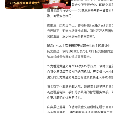
愿景的盛事，标志着金交所于现代化、国际化变
峰贵金属再传捷报—— 凭借遥遥领先的平台交易
聚，可谓双喜临门！
据报道，庆典现场上，香港特别行政区行政长官
升西降下，亚洲市场逐步崛起，同时呼吁各界团
务的发展，逐步搭建完整的生态圈”。
随后HKGX主席张德熙于就职典礼的主题演讲中
历史底蕴，依托192家行员与日均千亿交易额的
这与领峰贵金属的追求高度契合。
作为香港黄金交易所AA类145号行员，领峰贵
白银交易订单可追溯的透明机制，更提供7*24
更实打实为黄金交易生态的健康发展注入持续动
黄金数字化浪潮来临之际，领峰贵金属早已躬身
构建覆盖电脑、手机等多终端的智慧服务体系。
们穿越周期的优质同行者。
庆典虽已落幕，但香港黄金交易所新征程才刚刚
业生态同呼吸，因而未来将继续紧跟香港黄金交