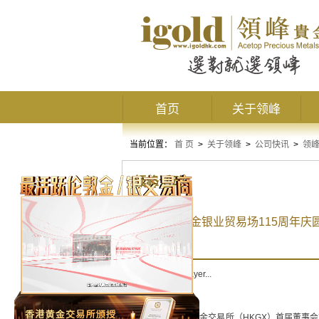
首页
关于领峰
当前位置：
首 页
>
关于领峰
>
公司快讯
>
领
领峰活动
双喜临门！金银业贸易场115周年
Loading the player...
7月18日，香港黄金交易所（HKGX）首届董