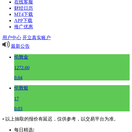
在线客服
财经日历
MT4下载
APP下载
推广优惠
用户中心
开立真实账户
最新公告
伦敦金
1272.60
0.04
伦敦银
17
0.03
• 以上抽取的报价有延迟，仅供参考，以交易平台为准。
每日精选
|