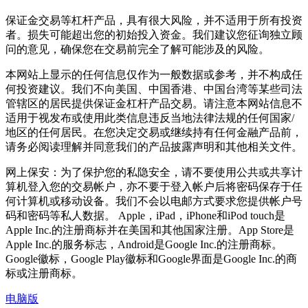
保证金交易等杠杆产品，具有很大风险，并不适用于所有投资
者。损失可能超出您的初始投入资金。我们建议您征询独立顾
问的意见，确保您在交易前完全了解可能涉及的风险。
本网站上显示的任何信息仅作为一般数据或参考，并不构成任
何投资建议。我们不向美国、中国香港、中国台湾等某些司法
管辖区的居民提供保证金杠杆产品交易。请注意本网站信息不
适用于视发布或使用此类信息违反当地法律法规的任何国家/
地区的任何居民。在您决定交易或继续持有任何金融产品前，
请务必阅读理解并同意我们的产品披露声明和其他相关文件。
网上保安：为了保护您的私隐安全，请不要使用公共或共享计
算机登入您的交易帐户，亦不要于登入帐户后将密码保存于任
何计算机或移动设备。我们不会以电邮方式要求您提供帐户号
码和密码等私人数据。 Apple，iPad，iPhone和iPod touch是
Apple Inc.的注册商标并在美国和其他国家注册。App Store是
Apple Inc.的服务标志，Android是Google Inc.的注册商标。
Google徽标，Google Play徽标和Google界面是Google Inc.的商
标或注册商标。
电脑版