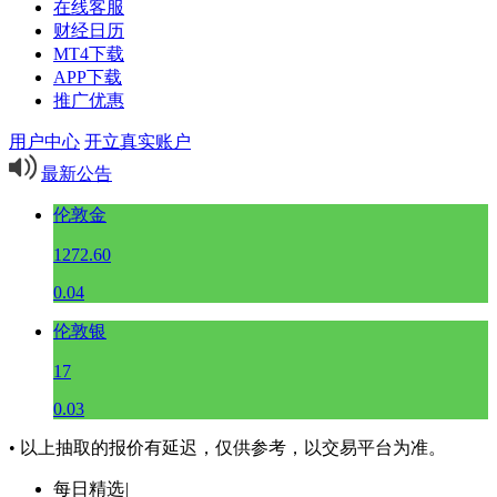
在线客服
财经日历
MT4下载
APP下载
推广优惠
用户中心
开立真实账户
最新公告
伦敦金
1272.60
0.04
伦敦银
17
0.03
• 以上抽取的报价有延迟，仅供参考，以交易平台为准。
每日精选
|