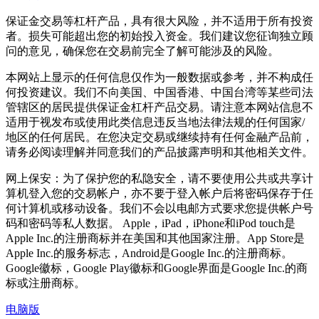
保证金交易等杠杆产品，具有很大风险，并不适用于所有投资
者。损失可能超出您的初始投入资金。我们建议您征询独立顾
问的意见，确保您在交易前完全了解可能涉及的风险。
本网站上显示的任何信息仅作为一般数据或参考，并不构成任
何投资建议。我们不向美国、中国香港、中国台湾等某些司法
管辖区的居民提供保证金杠杆产品交易。请注意本网站信息不
适用于视发布或使用此类信息违反当地法律法规的任何国家/
地区的任何居民。在您决定交易或继续持有任何金融产品前，
请务必阅读理解并同意我们的产品披露声明和其他相关文件。
网上保安：为了保护您的私隐安全，请不要使用公共或共享计
算机登入您的交易帐户，亦不要于登入帐户后将密码保存于任
何计算机或移动设备。我们不会以电邮方式要求您提供帐户号
码和密码等私人数据。 Apple，iPad，iPhone和iPod touch是
Apple Inc.的注册商标并在美国和其他国家注册。App Store是
Apple Inc.的服务标志，Android是Google Inc.的注册商标。
Google徽标，Google Play徽标和Google界面是Google Inc.的商
标或注册商标。
电脑版