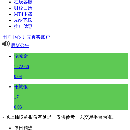
在线客服
财经日历
MT4下载
APP下载
推广优惠
用户中心
开立真实账户
最新公告
伦敦金
1272.60
0.04
伦敦银
17
0.03
• 以上抽取的报价有延迟，仅供参考，以交易平台为准。
每日精选
|