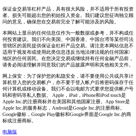
保证金交易等杠杆产品，具有很大风险，并不适用于所有投资
者。损失可能超出您的初始投入资金。我们建议您征询独立顾
问的意见，确保您在交易前完全了解可能涉及的风险。
本网站上显示的任何信息仅作为一般数据或参考，并不构成任
何投资建议。我们不向美国、中国香港、中国台湾等某些司法
管辖区的居民提供保证金杠杆产品交易。请注意本网站信息不
适用于视发布或使用此类信息违反当地法律法规的任何国家/
地区的任何居民。在您决定交易或继续持有任何金融产品前，
请务必阅读理解并同意我们的产品披露声明和其他相关文件。
网上保安：为了保护您的私隐安全，请不要使用公共或共享计
算机登入您的交易帐户，亦不要于登入帐户后将密码保存于任
何计算机或移动设备。我们不会以电邮方式要求您提供帐户号
码和密码等私人数据。 Apple，iPad，iPhone和iPod touch是
Apple Inc.的注册商标并在美国和其他国家注册。App Store是
Apple Inc.的服务标志，Android是Google Inc.的注册商标。
Google徽标，Google Play徽标和Google界面是Google Inc.的商
标或注册商标。
电脑版