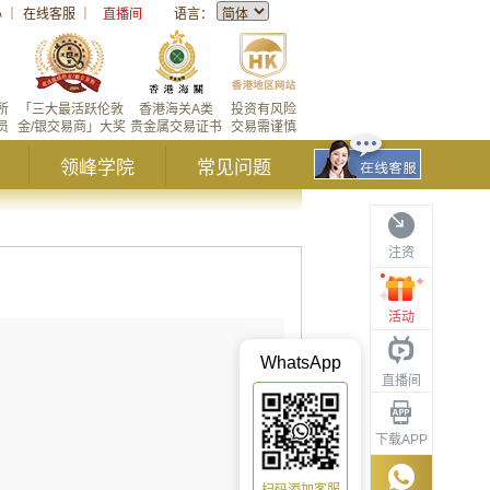
心
｜
在线客服
｜
直播间
语言：
所
「三大最活跃伦敦
香港海关A类
投资有风险
员
金/银交易商」大奖
贵金属交易证书
交易需谨慎
领峰学院
常见问题
注资
活动
WhatsApp
直播间
下载APP