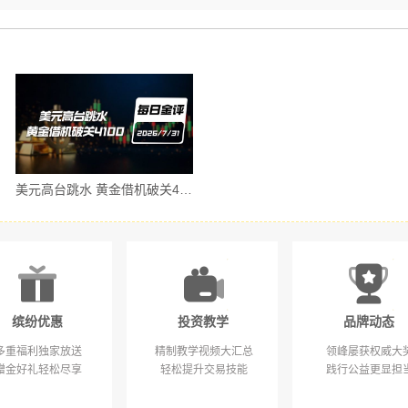
美元高台跳水 黄金借机破关4100｜ 7/31 每日金评
美联储利率决议落地 黄金触底反弹｜ 7/30 每日金评
缤纷优惠
投资教学
品牌动态
多重福利独家放送
精制教学视频大汇总
领峰屡获权威大
赠金好礼轻松尽享
轻松提升交易技能
践行公益更显担