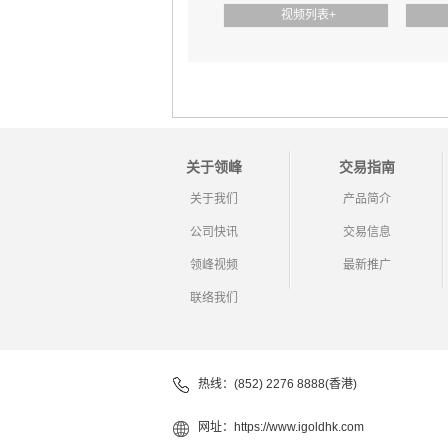
视频列表
+
利率决议前夕 黄金盘整以待｜ 7/29 每日金评
关于领峰
交易指南
地缘降温博弈加剧 黄金等待议息指引｜7/28 每日金评
关于我们
产品简介
公司快讯
交易信息
领峰视频
最新推广
联络我们
地缘风险短暂消退 利率决议或定方向｜ 7/27 每日金评
热线：(852) 2276 8888(香港)
网址：
https://www.igoldhk.com