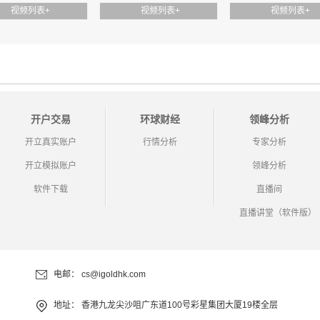
视频列表
+
视频列表
+
视频列表
+
利率决议前夕 黄金盘整以待｜ 7/29 每日金评
开户交易
环球财经
领峰分析
地缘降温博弈加剧 黄金等待议息指引｜7/28 每日金评
开立真实账户
行情分析
专家分析
开立模拟账户
领峰分析
软件下载
直播间
直播讲堂（软件版）
地缘风险短暂消退 利率决议或定方向｜ 7/27 每日金评
电邮：
cs@igoldhk.com
地址：
香港九龙尖沙咀广东道100号彩星集团大厦19楼全层