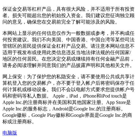
保证金交易等杠杆产品，具有很大风险，并不适用于所有投资
者。损失可能超出您的初始投入资金。我们建议您征询独立顾
问的意见，确保您在交易前完全了解可能涉及的风险。
本网站上显示的任何信息仅作为一般数据或参考，并不构成任
何投资建议。我们不向美国、中国香港、中国台湾等某些司法
管辖区的居民提供保证金杠杆产品交易。请注意本网站信息不
适用于视发布或使用此类信息违反当地法律法规的任何国家/
地区的任何居民。在您决定交易或继续持有任何金融产品前，
请务必阅读理解并同意我们的产品披露声明和其他相关文件。
网上保安：为了保护您的私隐安全，请不要使用公共或共享计
算机登入您的交易帐户，亦不要于登入帐户后将密码保存于任
何计算机或移动设备。我们不会以电邮方式要求您提供帐户号
码和密码等私人数据。 Apple，iPad，iPhone和iPod touch是
Apple Inc.的注册商标并在美国和其他国家注册。App Store是
Apple Inc.的服务标志，Android是Google Inc.的注册商标。
Google徽标，Google Play徽标和Google界面是Google Inc.的商
标或注册商标。
电脑版