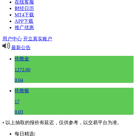
在线客服
财经日历
MT4下载
APP下载
推广优惠
用户中心
开立真实账户
最新公告
伦敦金
1272.60
0.04
伦敦银
17
0.03
• 以上抽取的报价有延迟，仅供参考，以交易平台为准。
每日精选
|