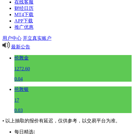
在线客服
财经日历
MT4下载
APP下载
推广优惠
用户中心
开立真实账户
最新公告
伦敦金
1272.60
0.04
伦敦银
17
0.03
• 以上抽取的报价有延迟，仅供参考，以交易平台为准。
每日精选
|