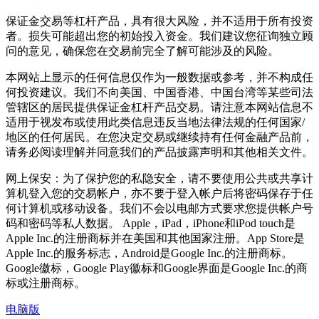
保证金交易等杠杆产品，具有很大风险，并不适用于所有投资
者。损失可能超出您的初始投入资金。我们建议您征询独立顾
问的意见，确保您在交易前完全了解可能涉及的风险。
本网站上显示的任何信息仅作为一般数据或参考，并不构成任
何投资建议。我们不向美国、中国香港、中国台湾等某些司法
管辖区的居民提供保证金杠杆产品交易。请注意本网站信息不
适用于视发布或使用此类信息违反当地法律法规的任何国家/
地区的任何居民。在您决定交易或继续持有任何金融产品前，
请务必阅读理解并同意我们的产品披露声明和其他相关文件。
网上保安：为了保护您的私隐安全，请不要使用公共或共享计
算机登入您的交易帐户，亦不要于登入帐户后将密码保存于任
何计算机或移动设备。我们不会以电邮方式要求您提供帐户号
码和密码等私人数据。 Apple，iPad，iPhone和iPod touch是
Apple Inc.的注册商标并在美国和其他国家注册。App Store是
Apple Inc.的服务标志，Android是Google Inc.的注册商标。
Google徽标，Google Play徽标和Google界面是Google Inc.的商
标或注册商标。
电脑版