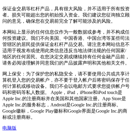
保证金交易等杠杆产品，具有很大风险，并不适用于所有投资
者。损失可能超出您的初始投入资金。我们建议您征询独立顾
问的意见，确保您在交易前完全了解可能涉及的风险。
本网站上显示的任何信息仅作为一般数据或参考，并不构成任
何投资建议。我们不向美国、中国香港、中国台湾等某些司法
管辖区的居民提供保证金杠杆产品交易。请注意本网站信息不
适用于视发布或使用此类信息违反当地法律法规的任何国家/
地区的任何居民。在您决定交易或继续持有任何金融产品前，
请务必阅读理解并同意我们的产品披露声明和其他相关文件。
网上保安：为了保护您的私隐安全，请不要使用公共或共享计
算机登入您的交易帐户，亦不要于登入帐户后将密码保存于任
何计算机或移动设备。我们不会以电邮方式要求您提供帐户号
码和密码等私人数据。 Apple，iPad，iPhone和iPod touch是
Apple Inc.的注册商标并在美国和其他国家注册。App Store是
Apple Inc.的服务标志，Android是Google Inc.的注册商标。
Google徽标，Google Play徽标和Google界面是Google Inc.的商
标或注册商标。
电脑版