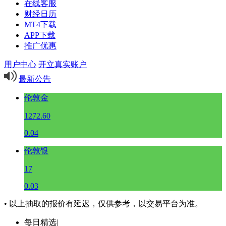
在线客服
财经日历
MT4下载
APP下载
推广优惠
用户中心
开立真实账户
最新公告
伦敦金
1272.60
0.04
伦敦银
17
0.03
• 以上抽取的报价有延迟，仅供参考，以交易平台为准。
每日精选
|