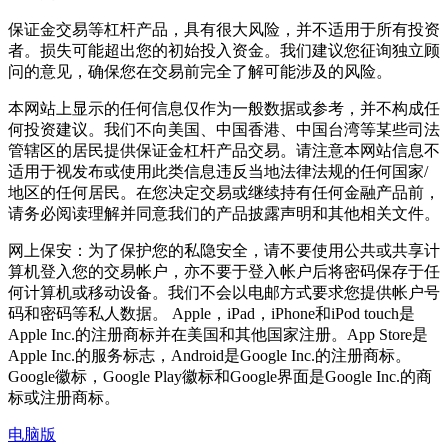
保证金交易等杠杆产品，具有很大风险，并不适用于所有投资
者。损失可能超出您的初始投入资金。我们建议您征询独立顾
问的意见，确保您在交易前完全了解可能涉及的风险。
本网站上显示的任何信息仅作为一般数据或参考，并不构成任
何投资建议。我们不向美国、中国香港、中国台湾等某些司法
管辖区的居民提供保证金杠杆产品交易。请注意本网站信息不
适用于视发布或使用此类信息违反当地法律法规的任何国家/
地区的任何居民。在您决定交易或继续持有任何金融产品前，
请务必阅读理解并同意我们的产品披露声明和其他相关文件。
网上保安：为了保护您的私隐安全，请不要使用公共或共享计
算机登入您的交易帐户，亦不要于登入帐户后将密码保存于任
何计算机或移动设备。我们不会以电邮方式要求您提供帐户号
码和密码等私人数据。 Apple，iPad，iPhone和iPod touch是
Apple Inc.的注册商标并在美国和其他国家注册。App Store是
Apple Inc.的服务标志，Android是Google Inc.的注册商标。
Google徽标，Google Play徽标和Google界面是Google Inc.的商
标或注册商标。
电脑版