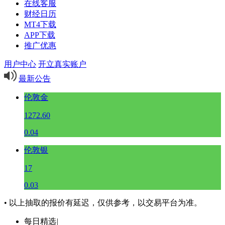
在线客服
财经日历
MT4下载
APP下载
推广优惠
用户中心
开立真实账户
最新公告
伦敦金
1272.60
0.04
伦敦银
17
0.03
• 以上抽取的报价有延迟，仅供参考，以交易平台为准。
每日精选
|