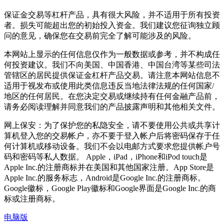
保证金交易等杠杆产品，具有很大风险，并不适用于所有投资
者。损失可能超出您的初始投入资金。我们建议您征询独立顾
问的意见，确保您在交易前完全了解可能涉及的风险。
本网站上显示的任何信息仅作为一般数据或参考，并不构成任
何投资建议。我们不向美国、中国香港、中国台湾等某些司法
管辖区的居民提供保证金杠杆产品交易。请注意本网站信息不
适用于视发布或使用此类信息违反当地法律法规的任何国家/
地区的任何居民。在您决定交易或继续持有任何金融产品前，
请务必阅读理解并同意我们的产品披露声明和其他相关文件。
网上保安：为了保护您的私隐安全，请不要使用公共或共享计
算机登入您的交易帐户，亦不要于登入帐户后将密码保存于任
何计算机或移动设备。我们不会以电邮方式要求您提供帐户号
码和密码等私人数据。 Apple，iPad，iPhone和iPod touch是
Apple Inc.的注册商标并在美国和其他国家注册。App Store是
Apple Inc.的服务标志，Android是Google Inc.的注册商标。
Google徽标，Google Play徽标和Google界面是Google Inc.的商
标或注册商标。
电脑版