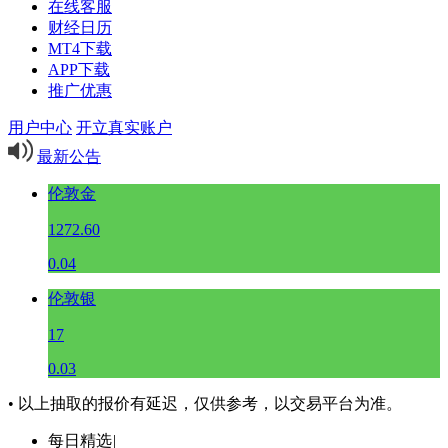
在线客服
财经日历
MT4下载
APP下载
推广优惠
用户中心
开立真实账户
最新公告
伦敦金
1272.60
0.04
伦敦银
17
0.03
• 以上抽取的报价有延迟，仅供参考，以交易平台为准。
每日精选
|