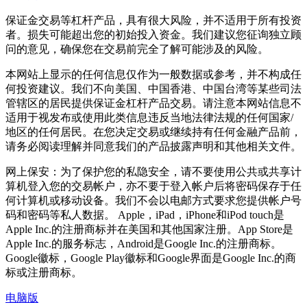
保证金交易等杠杆产品，具有很大风险，并不适用于所有投资
者。损失可能超出您的初始投入资金。我们建议您征询独立顾
问的意见，确保您在交易前完全了解可能涉及的风险。
本网站上显示的任何信息仅作为一般数据或参考，并不构成任
何投资建议。我们不向美国、中国香港、中国台湾等某些司法
管辖区的居民提供保证金杠杆产品交易。请注意本网站信息不
适用于视发布或使用此类信息违反当地法律法规的任何国家/
地区的任何居民。在您决定交易或继续持有任何金融产品前，
请务必阅读理解并同意我们的产品披露声明和其他相关文件。
网上保安：为了保护您的私隐安全，请不要使用公共或共享计
算机登入您的交易帐户，亦不要于登入帐户后将密码保存于任
何计算机或移动设备。我们不会以电邮方式要求您提供帐户号
码和密码等私人数据。 Apple，iPad，iPhone和iPod touch是
Apple Inc.的注册商标并在美国和其他国家注册。App Store是
Apple Inc.的服务标志，Android是Google Inc.的注册商标。
Google徽标，Google Play徽标和Google界面是Google Inc.的商
标或注册商标。
电脑版