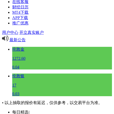
在线客服
财经日历
MT4下载
APP下载
推广优惠
用户中心
开立真实账户
最新公告
伦敦金
1272.60
0.04
伦敦银
17
0.03
• 以上抽取的报价有延迟，仅供参考，以交易平台为准。
每日精选
|