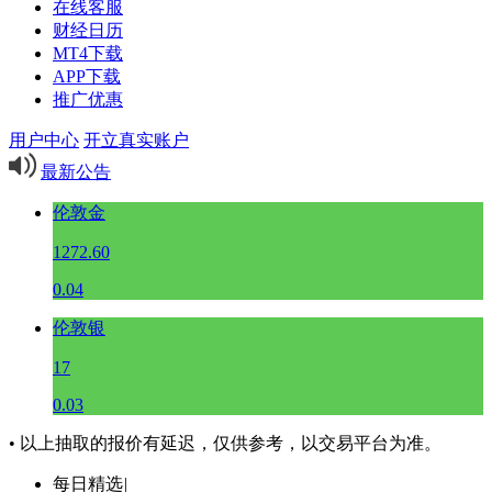
在线客服
财经日历
MT4下载
APP下载
推广优惠
用户中心
开立真实账户
最新公告
伦敦金
1272.60
0.04
伦敦银
17
0.03
• 以上抽取的报价有延迟，仅供参考，以交易平台为准。
每日精选
|