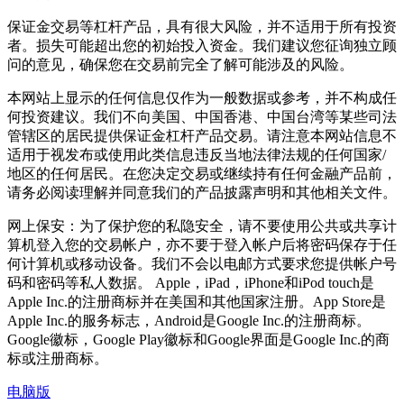
保证金交易等杠杆产品，具有很大风险，并不适用于所有投资
者。损失可能超出您的初始投入资金。我们建议您征询独立顾
问的意见，确保您在交易前完全了解可能涉及的风险。
本网站上显示的任何信息仅作为一般数据或参考，并不构成任
何投资建议。我们不向美国、中国香港、中国台湾等某些司法
管辖区的居民提供保证金杠杆产品交易。请注意本网站信息不
适用于视发布或使用此类信息违反当地法律法规的任何国家/
地区的任何居民。在您决定交易或继续持有任何金融产品前，
请务必阅读理解并同意我们的产品披露声明和其他相关文件。
网上保安：为了保护您的私隐安全，请不要使用公共或共享计
算机登入您的交易帐户，亦不要于登入帐户后将密码保存于任
何计算机或移动设备。我们不会以电邮方式要求您提供帐户号
码和密码等私人数据。 Apple，iPad，iPhone和iPod touch是
Apple Inc.的注册商标并在美国和其他国家注册。App Store是
Apple Inc.的服务标志，Android是Google Inc.的注册商标。
Google徽标，Google Play徽标和Google界面是Google Inc.的商
标或注册商标。
电脑版