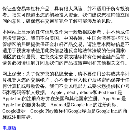
保证金交易等杠杆产品，具有很大风险，并不适用于所有投资
者。损失可能超出您的初始投入资金。我们建议您征询独立顾
问的意见，确保您在交易前完全了解可能涉及的风险。
本网站上显示的任何信息仅作为一般数据或参考，并不构成任
何投资建议。我们不向美国、中国香港、中国台湾等某些司法
管辖区的居民提供保证金杠杆产品交易。请注意本网站信息不
适用于视发布或使用此类信息违反当地法律法规的任何国家/
地区的任何居民。在您决定交易或继续持有任何金融产品前，
请务必阅读理解并同意我们的产品披露声明和其他相关文件。
网上保安：为了保护您的私隐安全，请不要使用公共或共享计
算机登入您的交易帐户，亦不要于登入帐户后将密码保存于任
何计算机或移动设备。我们不会以电邮方式要求您提供帐户号
码和密码等私人数据。 Apple，iPad，iPhone和iPod touch是
Apple Inc.的注册商标并在美国和其他国家注册。App Store是
Apple Inc.的服务标志，Android是Google Inc.的注册商标。
Google徽标，Google Play徽标和Google界面是Google Inc.的商
标或注册商标。
电脑版