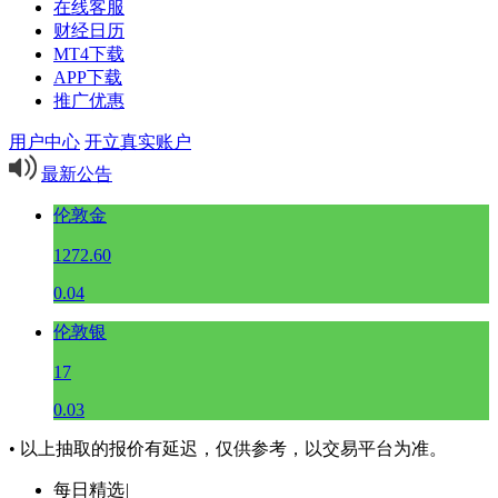
在线客服
财经日历
MT4下载
APP下载
推广优惠
用户中心
开立真实账户
最新公告
伦敦金
1272.60
0.04
伦敦银
17
0.03
• 以上抽取的报价有延迟，仅供参考，以交易平台为准。
每日精选
|