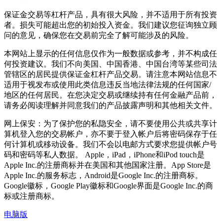
保证金交易等杠杆产品，具有很大风险，并不适用于所有投资
者。损失可能超出您的初始投入资金。我们建议您征询独立顾
问的意见，确保您在交易前完全了解可能涉及的风险。
本网站上显示的任何信息仅作为一般数据或参考，并不构成任
何投资建议。我们不向美国、中国香港、中国台湾等某些司法
管辖区的居民提供保证金杠杆产品交易。请注意本网站信息不
适用于视发布或使用此类信息违反当地法律法规的任何国家/
地区的任何居民。在您决定交易或继续持有任何金融产品前，
请务必阅读理解并同意我们的产品披露声明和其他相关文件。
网上保安：为了保护您的私隐安全，请不要使用公共或共享计
算机登入您的交易帐户，亦不要于登入帐户后将密码保存于任
何计算机或移动设备。我们不会以电邮方式要求您提供帐户号
码和密码等私人数据。 Apple，iPad，iPhone和iPod touch是
Apple Inc.的注册商标并在美国和其他国家注册。App Store是
Apple Inc.的服务标志，Android是Google Inc.的注册商标。
Google徽标，Google Play徽标和Google界面是Google Inc.的商
标或注册商标。
电脑版