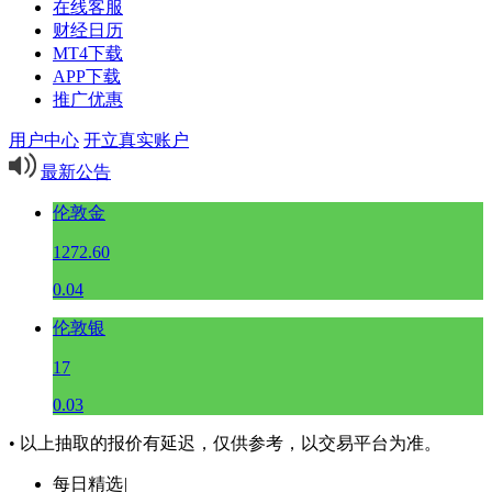
在线客服
财经日历
MT4下载
APP下载
推广优惠
用户中心
开立真实账户
最新公告
伦敦金
1272.60
0.04
伦敦银
17
0.03
• 以上抽取的报价有延迟，仅供参考，以交易平台为准。
每日精选
|