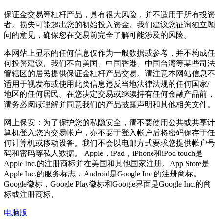
保证金交易等杠杆产品，具有很大风险，并不适用于所有投资
者。损失可能超出您的初始投入资金。我们建议您征询独立顾
问的意见，确保您在交易前完全了解可能涉及的风险。
本网站上显示的任何信息仅作为一般数据或参考，并不构成任
何投资建议。我们不向美国、中国香港、中国台湾等某些司法
管辖区的居民提供保证金杠杆产品交易。请注意本网站信息不
适用于视发布或使用此类信息违反当地法律法规的任何国家/
地区的任何居民。在您决定交易或继续持有任何金融产品前，
请务必阅读理解并同意我们的产品披露声明和其他相关文件。
网上保安：为了保护您的私隐安全，请不要使用公共或共享计
算机登入您的交易帐户，亦不要于登入帐户后将密码保存于任
何计算机或移动设备。我们不会以电邮方式要求您提供帐户号
码和密码等私人数据。 Apple，iPad，iPhone和iPod touch是
Apple Inc.的注册商标并在美国和其他国家注册。App Store是
Apple Inc.的服务标志，Android是Google Inc.的注册商标。
Google徽标，Google Play徽标和Google界面是Google Inc.的商
标或注册商标。
电脑版