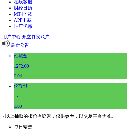
在线客服
财经日历
MT4下载
APP下载
推广优惠
用户中心
开立真实账户
最新公告
伦敦金
1272.60
0.04
伦敦银
17
0.03
• 以上抽取的报价有延迟，仅供参考，以交易平台为准。
每日精选
|