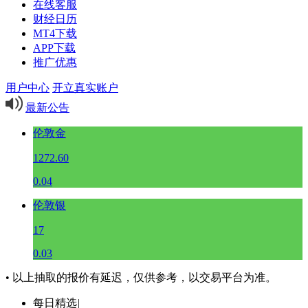
在线客服
财经日历
MT4下载
APP下载
推广优惠
用户中心
开立真实账户
最新公告
伦敦金
1272.60
0.04
伦敦银
17
0.03
• 以上抽取的报价有延迟，仅供参考，以交易平台为准。
每日精选
|