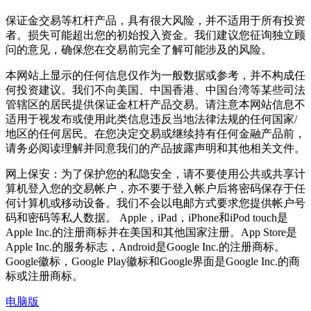
保证金交易等杠杆产品，具有很大风险，并不适用于所有投资
者。损失可能超出您的初始投入资金。我们建议您征询独立顾
问的意见，确保您在交易前完全了解可能涉及的风险。
本网站上显示的任何信息仅作为一般数据或参考，并不构成任
何投资建议。我们不向美国、中国香港、中国台湾等某些司法
管辖区的居民提供保证金杠杆产品交易。请注意本网站信息不
适用于视发布或使用此类信息违反当地法律法规的任何国家/
地区的任何居民。在您决定交易或继续持有任何金融产品前，
请务必阅读理解并同意我们的产品披露声明和其他相关文件。
网上保安：为了保护您的私隐安全，请不要使用公共或共享计
算机登入您的交易帐户，亦不要于登入帐户后将密码保存于任
何计算机或移动设备。我们不会以电邮方式要求您提供帐户号
码和密码等私人数据。 Apple，iPad，iPhone和iPod touch是
Apple Inc.的注册商标并在美国和其他国家注册。App Store是
Apple Inc.的服务标志，Android是Google Inc.的注册商标。
Google徽标，Google Play徽标和Google界面是Google Inc.的商
标或注册商标。
电脑版