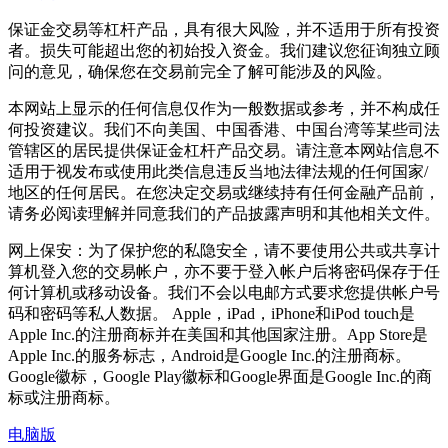
保证金交易等杠杆产品，具有很大风险，并不适用于所有投资
者。损失可能超出您的初始投入资金。我们建议您征询独立顾
问的意见，确保您在交易前完全了解可能涉及的风险。
本网站上显示的任何信息仅作为一般数据或参考，并不构成任
何投资建议。我们不向美国、中国香港、中国台湾等某些司法
管辖区的居民提供保证金杠杆产品交易。请注意本网站信息不
适用于视发布或使用此类信息违反当地法律法规的任何国家/
地区的任何居民。在您决定交易或继续持有任何金融产品前，
请务必阅读理解并同意我们的产品披露声明和其他相关文件。
网上保安：为了保护您的私隐安全，请不要使用公共或共享计
算机登入您的交易帐户，亦不要于登入帐户后将密码保存于任
何计算机或移动设备。我们不会以电邮方式要求您提供帐户号
码和密码等私人数据。 Apple，iPad，iPhone和iPod touch是
Apple Inc.的注册商标并在美国和其他国家注册。App Store是
Apple Inc.的服务标志，Android是Google Inc.的注册商标。
Google徽标，Google Play徽标和Google界面是Google Inc.的商
标或注册商标。
电脑版