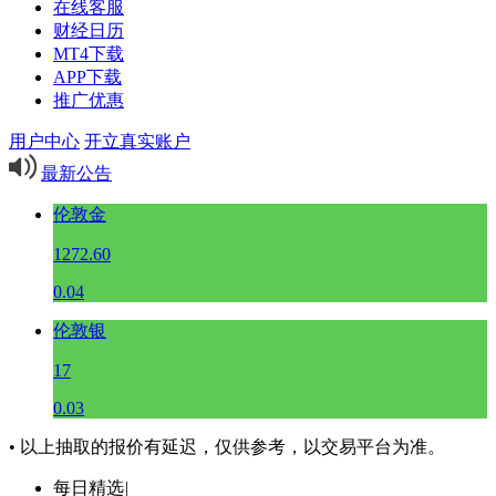
在线客服
财经日历
MT4下载
APP下载
推广优惠
用户中心
开立真实账户
最新公告
伦敦金
1272.60
0.04
伦敦银
17
0.03
• 以上抽取的报价有延迟，仅供参考，以交易平台为准。
每日精选
|