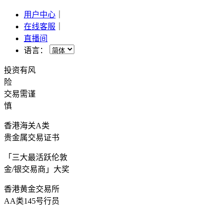
用户中心
｜
在线客服
｜
直播间
语言：
投资有风
险
交易需谨
慎
香港海关A类
贵金属交易证书
「三大最活跃伦敦
金/银交易商」大奖
香港黄金交易所
AA类145号行员