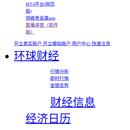
MT4平台(网页
版)
领峰贵金属app
直播讲堂（软件
版）
开立真实账户
开立模拟账户
用户中心
快速注资
环球财经
行情分析
即时行情
金银走势
财经信息
经济日历