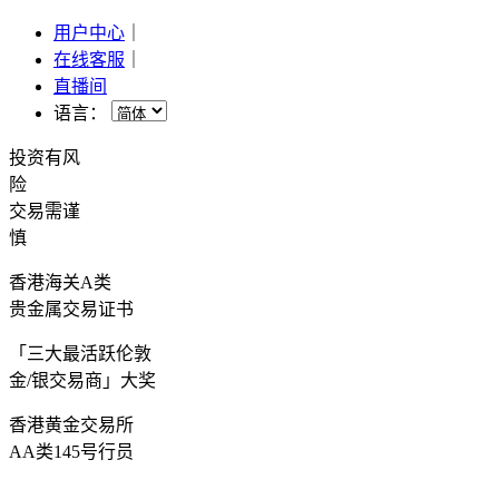
用户中心
｜
在线客服
｜
直播间
语言：
投资有风
险
交易需谨
慎
香港海关A类
贵金属交易证书
「三大最活跃伦敦
金/银交易商」大奖
香港黄金交易所
AA类145号行员