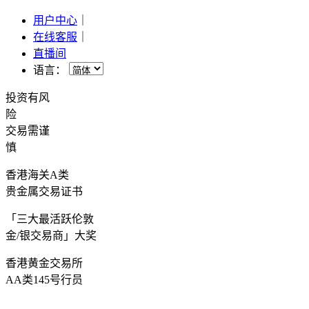
用户中心
｜
在线客服
｜
直播间
语言：
投资有风
险
交易需谨
慎
香港海关A类
贵金属交易证书
「三大最活跃伦敦
金/银交易商」大奖
香港黄金交易所
AA类145号行员