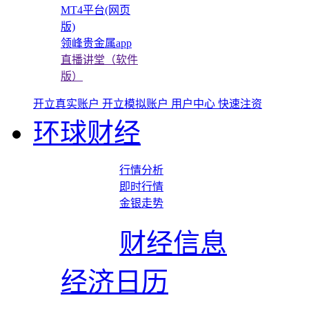
MT4平台(网页
版)
领峰贵金属app
直播讲堂（软件
版）
开立真实账户
开立模拟账户
用户中心
快速注资
环球财经
行情分析
即时行情
金银走势
财经信息
经济日历