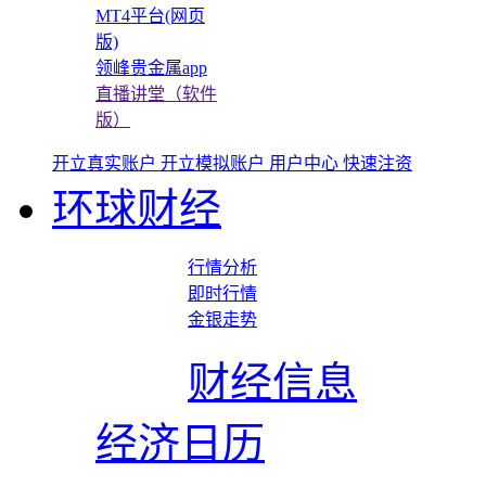
MT4平台(网页
版)
领峰贵金属app
直播讲堂（软件
版）
开立真实账户
开立模拟账户
用户中心
快速注资
环球财经
行情分析
即时行情
金银走势
财经信息
经济日历