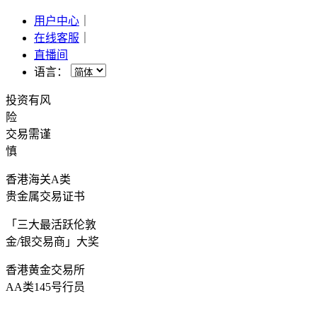
用户中心
｜
在线客服
｜
直播间
语言：
投资有风
险
交易需谨
慎
香港海关A类
贵金属交易证书
「三大最活跃伦敦
金/银交易商」大奖
香港黄金交易所
AA类145号行员