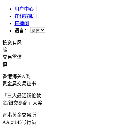
用户中心
｜
在线客服
｜
直播间
语言：
投资有风
险
交易需谨
慎
香港海关A类
贵金属交易证书
「三大最活跃伦敦
金/银交易商」大奖
香港黄金交易所
AA类145号行员