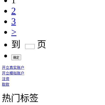
1
2
3
>
到
页
确定
开立真实账户
开立模拟账户
注资
取款
热门标签