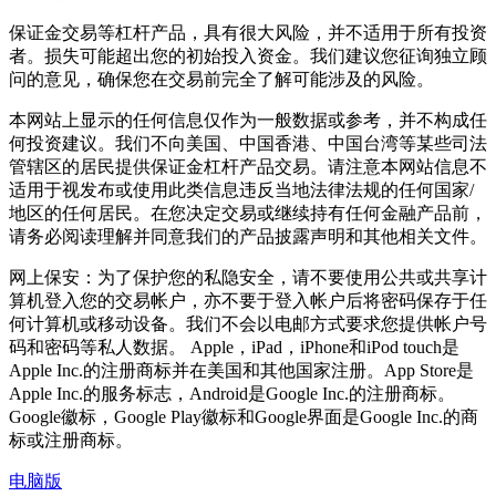
保证金交易等杠杆产品，具有很大风险，并不适用于所有投资
者。损失可能超出您的初始投入资金。我们建议您征询独立顾
问的意见，确保您在交易前完全了解可能涉及的风险。
本网站上显示的任何信息仅作为一般数据或参考，并不构成任
何投资建议。我们不向美国、中国香港、中国台湾等某些司法
管辖区的居民提供保证金杠杆产品交易。请注意本网站信息不
适用于视发布或使用此类信息违反当地法律法规的任何国家/
地区的任何居民。在您决定交易或继续持有任何金融产品前，
请务必阅读理解并同意我们的产品披露声明和其他相关文件。
网上保安：为了保护您的私隐安全，请不要使用公共或共享计
算机登入您的交易帐户，亦不要于登入帐户后将密码保存于任
何计算机或移动设备。我们不会以电邮方式要求您提供帐户号
码和密码等私人数据。 Apple，iPad，iPhone和iPod touch是
Apple Inc.的注册商标并在美国和其他国家注册。App Store是
Apple Inc.的服务标志，Android是Google Inc.的注册商标。
Google徽标，Google Play徽标和Google界面是Google Inc.的商
标或注册商标。
电脑版