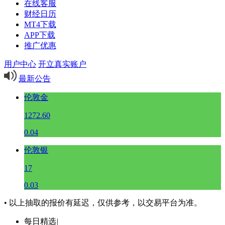
在线客服
财经日历
MT4下载
APP下载
推广优惠
用户中心
开立真实账户
最新公告
伦敦金
1272.60
0.04
伦敦银
17
0.03
• 以上抽取的报价有延迟，仅供参考，以交易平台为准。
每日精选
|