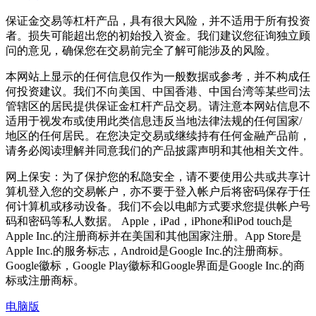
保证金交易等杠杆产品，具有很大风险，并不适用于所有投资
者。损失可能超出您的初始投入资金。我们建议您征询独立顾
问的意见，确保您在交易前完全了解可能涉及的风险。
本网站上显示的任何信息仅作为一般数据或参考，并不构成任
何投资建议。我们不向美国、中国香港、中国台湾等某些司法
管辖区的居民提供保证金杠杆产品交易。请注意本网站信息不
适用于视发布或使用此类信息违反当地法律法规的任何国家/
地区的任何居民。在您决定交易或继续持有任何金融产品前，
请务必阅读理解并同意我们的产品披露声明和其他相关文件。
网上保安：为了保护您的私隐安全，请不要使用公共或共享计
算机登入您的交易帐户，亦不要于登入帐户后将密码保存于任
何计算机或移动设备。我们不会以电邮方式要求您提供帐户号
码和密码等私人数据。 Apple，iPad，iPhone和iPod touch是
Apple Inc.的注册商标并在美国和其他国家注册。App Store是
Apple Inc.的服务标志，Android是Google Inc.的注册商标。
Google徽标，Google Play徽标和Google界面是Google Inc.的商
标或注册商标。
电脑版