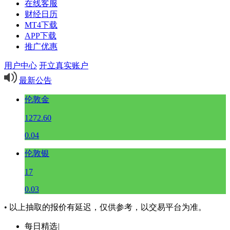
在线客服
财经日历
MT4下载
APP下载
推广优惠
用户中心
开立真实账户
最新公告
伦敦金
1272.60
0.04
伦敦银
17
0.03
• 以上抽取的报价有延迟，仅供参考，以交易平台为准。
每日精选
|