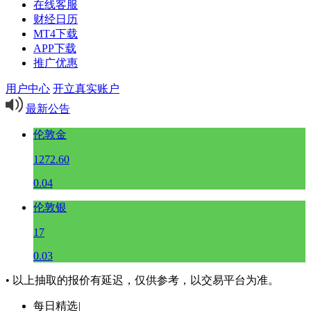
在线客服
财经日历
MT4下载
APP下载
推广优惠
用户中心
开立真实账户
最新公告
伦敦金
1272.60
0.04
伦敦银
17
0.03
• 以上抽取的报价有延迟，仅供参考，以交易平台为准。
每日精选
|