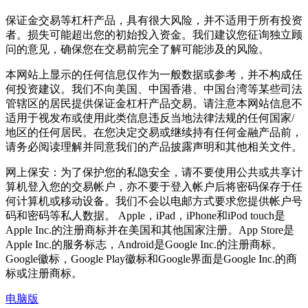
保证金交易等杠杆产品，具有很大风险，并不适用于所有投资
者。损失可能超出您的初始投入资金。我们建议您征询独立顾
问的意见，确保您在交易前完全了解可能涉及的风险。
本网站上显示的任何信息仅作为一般数据或参考，并不构成任
何投资建议。我们不向美国、中国香港、中国台湾等某些司法
管辖区的居民提供保证金杠杆产品交易。请注意本网站信息不
适用于视发布或使用此类信息违反当地法律法规的任何国家/
地区的任何居民。在您决定交易或继续持有任何金融产品前，
请务必阅读理解并同意我们的产品披露声明和其他相关文件。
网上保安：为了保护您的私隐安全，请不要使用公共或共享计
算机登入您的交易帐户，亦不要于登入帐户后将密码保存于任
何计算机或移动设备。我们不会以电邮方式要求您提供帐户号
码和密码等私人数据。 Apple，iPad，iPhone和iPod touch是
Apple Inc.的注册商标并在美国和其他国家注册。App Store是
Apple Inc.的服务标志，Android是Google Inc.的注册商标。
Google徽标，Google Play徽标和Google界面是Google Inc.的商
标或注册商标。
电脑版