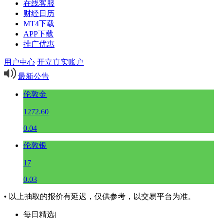
在线客服
财经日历
MT4下载
APP下载
推广优惠
用户中心
开立真实账户
最新公告
伦敦金
1272.60
0.04
伦敦银
17
0.03
• 以上抽取的报价有延迟，仅供参考，以交易平台为准。
每日精选
|