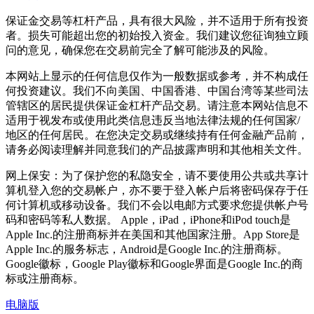
保证金交易等杠杆产品，具有很大风险，并不适用于所有投资
者。损失可能超出您的初始投入资金。我们建议您征询独立顾
问的意见，确保您在交易前完全了解可能涉及的风险。
本网站上显示的任何信息仅作为一般数据或参考，并不构成任
何投资建议。我们不向美国、中国香港、中国台湾等某些司法
管辖区的居民提供保证金杠杆产品交易。请注意本网站信息不
适用于视发布或使用此类信息违反当地法律法规的任何国家/
地区的任何居民。在您决定交易或继续持有任何金融产品前，
请务必阅读理解并同意我们的产品披露声明和其他相关文件。
网上保安：为了保护您的私隐安全，请不要使用公共或共享计
算机登入您的交易帐户，亦不要于登入帐户后将密码保存于任
何计算机或移动设备。我们不会以电邮方式要求您提供帐户号
码和密码等私人数据。 Apple，iPad，iPhone和iPod touch是
Apple Inc.的注册商标并在美国和其他国家注册。App Store是
Apple Inc.的服务标志，Android是Google Inc.的注册商标。
Google徽标，Google Play徽标和Google界面是Google Inc.的商
标或注册商标。
电脑版