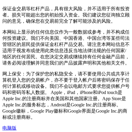
保证金交易等杠杆产品，具有很大风险，并不适用于所有投资
者。损失可能超出您的初始投入资金。我们建议您征询独立顾
问的意见，确保您在交易前完全了解可能涉及的风险。
本网站上显示的任何信息仅作为一般数据或参考，并不构成任
何投资建议。我们不向美国、中国香港、中国台湾等某些司法
管辖区的居民提供保证金杠杆产品交易。请注意本网站信息不
适用于视发布或使用此类信息违反当地法律法规的任何国家/
地区的任何居民。在您决定交易或继续持有任何金融产品前，
请务必阅读理解并同意我们的产品披露声明和其他相关文件。
网上保安：为了保护您的私隐安全，请不要使用公共或共享计
算机登入您的交易帐户，亦不要于登入帐户后将密码保存于任
何计算机或移动设备。我们不会以电邮方式要求您提供帐户号
码和密码等私人数据。 Apple，iPad，iPhone和iPod touch是
Apple Inc.的注册商标并在美国和其他国家注册。App Store是
Apple Inc.的服务标志，Android是Google Inc.的注册商标。
Google徽标，Google Play徽标和Google界面是Google Inc.的商
标或注册商标。
电脑版