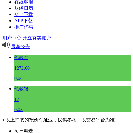
在线客服
财经日历
MT4下载
APP下载
推广优惠
用户中心
开立真实账户
最新公告
伦敦金
1272.60
0.04
伦敦银
17
0.03
• 以上抽取的报价有延迟，仅供参考，以交易平台为准。
每日精选
|