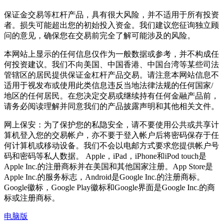
保证金交易等杠杆产品，具有很大风险，并不适用于所有投资
者。损失可能超出您的初始投入资金。我们建议您征询独立顾
问的意见，确保您在交易前完全了解可能涉及的风险。
本网站上显示的任何信息仅作为一般数据或参考，并不构成任
何投资建议。我们不向美国、中国香港、中国台湾等某些司法
管辖区的居民提供保证金杠杆产品交易。请注意本网站信息不
适用于视发布或使用此类信息违反当地法律法规的任何国家/
地区的任何居民。在您决定交易或继续持有任何金融产品前，
请务必阅读理解并同意我们的产品披露声明和其他相关文件。
网上保安：为了保护您的私隐安全，请不要使用公共或共享计
算机登入您的交易帐户，亦不要于登入帐户后将密码保存于任
何计算机或移动设备。我们不会以电邮方式要求您提供帐户号
码和密码等私人数据。 Apple，iPad，iPhone和iPod touch是
Apple Inc.的注册商标并在美国和其他国家注册。App Store是
Apple Inc.的服务标志，Android是Google Inc.的注册商标。
Google徽标，Google Play徽标和Google界面是Google Inc.的商
标或注册商标。
电脑版