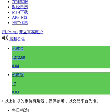
在线客服
财经日历
MT4下载
APP下载
推广优惠
用户中心
开立真实账户
最新公告
伦敦金
1272.60
0.04
伦敦银
17
0.03
• 以上抽取的报价有延迟，仅供参考，以交易平台为准。
每日精选
|