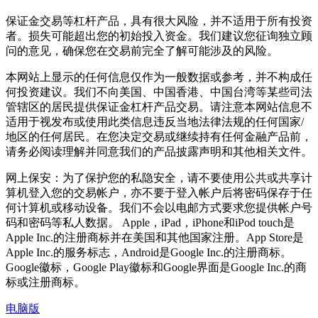
保证金交易等杠杆产品，具有很大风险，并不适用于所有投资
者。损失可能超出您的初始投入资金。我们建议您征询独立顾
问的意见，确保您在交易前完全了解可能涉及的风险。
本网站上显示的任何信息仅作为一般数据或参考，并不构成任
何投资建议。我们不向美国、中国香港、中国台湾等某些司法
管辖区的居民提供保证金杠杆产品交易。请注意本网站信息不
适用于视发布或使用此类信息违反当地法律法规的任何国家/
地区的任何居民。在您决定交易或继续持有任何金融产品前，
请务必阅读理解并同意我们的产品披露声明和其他相关文件。
网上保安：为了保护您的私隐安全，请不要使用公共或共享计
算机登入您的交易帐户，亦不要于登入帐户后将密码保存于任
何计算机或移动设备。我们不会以电邮方式要求您提供帐户号
码和密码等私人数据。 Apple，iPad，iPhone和iPod touch是
Apple Inc.的注册商标并在美国和其他国家注册。App Store是
Apple Inc.的服务标志，Android是Google Inc.的注册商标。
Google徽标，Google Play徽标和Google界面是Google Inc.的商
标或注册商标。
电脑版