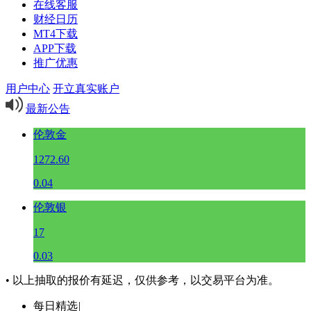
在线客服
财经日历
MT4下载
APP下载
推广优惠
用户中心
开立真实账户
最新公告
伦敦金
1272.60
0.04
伦敦银
17
0.03
• 以上抽取的报价有延迟，仅供参考，以交易平台为准。
每日精选
|