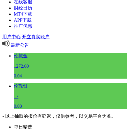
在线客服
财经日历
MT4下载
APP下载
推广优惠
用户中心
开立真实账户
最新公告
伦敦金
1272.60
0.04
伦敦银
17
0.03
• 以上抽取的报价有延迟，仅供参考，以交易平台为准。
每日精选
|