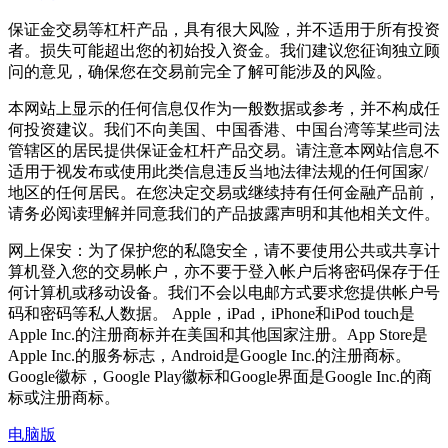
保证金交易等杠杆产品，具有很大风险，并不适用于所有投资
者。损失可能超出您的初始投入资金。我们建议您征询独立顾
问的意见，确保您在交易前完全了解可能涉及的风险。
本网站上显示的任何信息仅作为一般数据或参考，并不构成任
何投资建议。我们不向美国、中国香港、中国台湾等某些司法
管辖区的居民提供保证金杠杆产品交易。请注意本网站信息不
适用于视发布或使用此类信息违反当地法律法规的任何国家/
地区的任何居民。在您决定交易或继续持有任何金融产品前，
请务必阅读理解并同意我们的产品披露声明和其他相关文件。
网上保安：为了保护您的私隐安全，请不要使用公共或共享计
算机登入您的交易帐户，亦不要于登入帐户后将密码保存于任
何计算机或移动设备。我们不会以电邮方式要求您提供帐户号
码和密码等私人数据。 Apple，iPad，iPhone和iPod touch是
Apple Inc.的注册商标并在美国和其他国家注册。App Store是
Apple Inc.的服务标志，Android是Google Inc.的注册商标。
Google徽标，Google Play徽标和Google界面是Google Inc.的商
标或注册商标。
电脑版