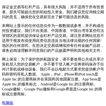
保证金交易等杠杆产品，具有很大风险，并不适用于所有投资
者。损失可能超出您的初始投入资金。我们建议您征询独立顾
问的意见，确保您在交易前完全了解可能涉及的风险。
本网站上显示的任何信息仅作为一般数据或参考，并不构成任
何投资建议。我们不向美国、中国香港、中国台湾等某些司法
管辖区的居民提供保证金杠杆产品交易。请注意本网站信息不
适用于视发布或使用此类信息违反当地法律法规的任何国家/
地区的任何居民。在您决定交易或继续持有任何金融产品前，
请务必阅读理解并同意我们的产品披露声明和其他相关文件。
网上保安：为了保护您的私隐安全，请不要使用公共或共享计
算机登入您的交易帐户，亦不要于登入帐户后将密码保存于任
何计算机或移动设备。我们不会以电邮方式要求您提供帐户号
码和密码等私人数据。 Apple，iPad，iPhone和iPod touch是
Apple Inc.的注册商标并在美国和其他国家注册。App Store是
Apple Inc.的服务标志，Android是Google Inc.的注册商标。
Google徽标，Google Play徽标和Google界面是Google Inc.的商
标或注册商标。
电脑版