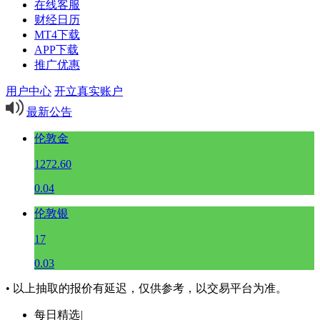
在线客服
财经日历
MT4下载
APP下载
推广优惠
用户中心
开立真实账户
最新公告
伦敦金
1272.60
0.04
伦敦银
17
0.03
• 以上抽取的报价有延迟，仅供参考，以交易平台为准。
每日精选
|