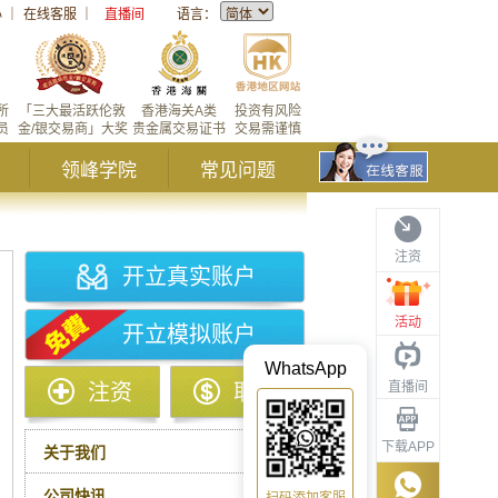
心
｜
在线客服
｜
直播间
语言：
所
「三大最活跃伦敦
香港海关A类
投资有风险
员
金/银交易商」大奖
贵金属交易证书
交易需谨慎
领峰学院
常见问题
注资
开立真实账户
活动
开立模拟账户
WhatsApp
直播间
注资
取款
下载APP
关于我们
公司快讯