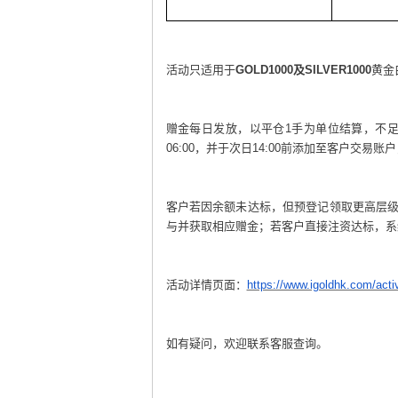
活动只适用于
GOLD1000
及
SILVER1000
黄金
赠金每日发放，以平仓
1
手为单位结算，不
06:00
，并于次日
14:00
前添加至客户交易账户
客户若因余额未达标，但预登记领取更高层
与并获取相应赠金；若客户直接注资达标，系
活动详情页面：
https://www.igoldhk.com/acti
如有疑问，欢迎联系客服查询。