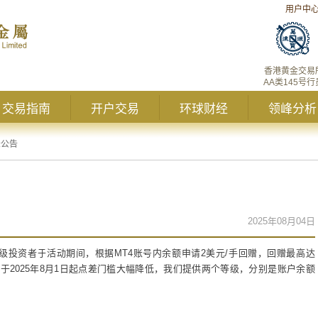
用户中
香港黄金交易
AA类145号行
交易指南
开户交易
环球财经
领峰分析
峰公告
2025年08月04日
级投资者于活动期间，根据
MT4
账号内余额申请
2
美元
/
手回赠，回赠最高达
，于
2025
年
8
月
1
日起点差门槛大幅降低，我们提供两个等级，分别是账户余额