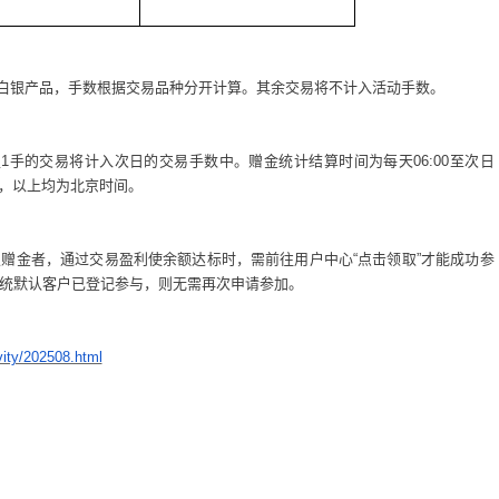
白银产品，手数根据交易品种分开计算。其余交易将不计入活动手数。
足
1
手的交易将计入次日的交易手数中。赠金统计结算时间为每天
06:00
至次日
，以上均为北京时间。
级赠金者，通过交易盈利使余额达标时，需前往用户中心
“
点击领取
”
才能成功参
统默认客户已登记参与，则无需再次申请参加。
vity/202508.html