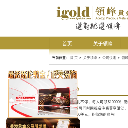
首页
关于领峰
当前位置：
首 页
>
关于领峰
>
公司快讯
>
领
领峰公告
8月赠金活动
周年庆典，好礼不停，每人可领
$10000
！高
10000
美元，更可同时间报名注资尊享活动
1000
美元及
3000
美元，期待您的参与！