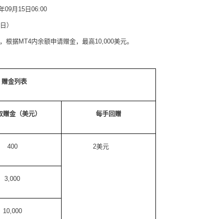
年
09
月
15
日
06:00
日）
，根据
MT4
内余额申请赠金，最高
10,000
美元。
赠金列表
取赠金（美元）
每手回赠
400
2
美元
3,000
10,000