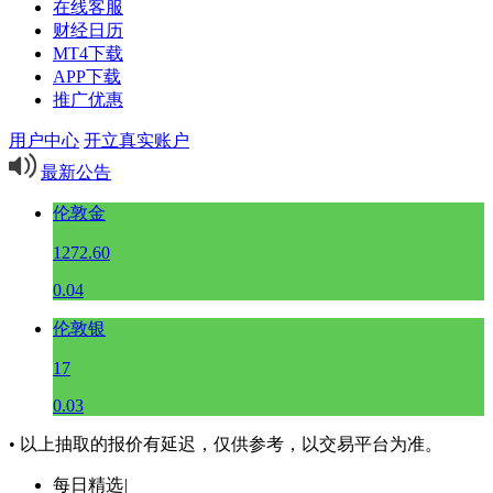
在线客服
财经日历
MT4下载
APP下载
推广优惠
用户中心
开立真实账户
最新公告
伦敦金
1272.60
0.04
伦敦银
17
0.03
• 以上抽取的报价有延迟，仅供参考，以交易平台为准。
每日精选
|