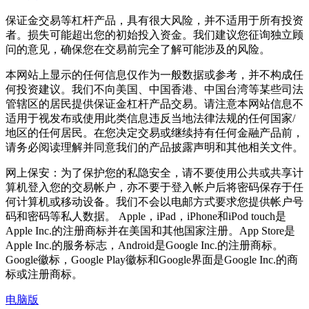
保证金交易等杠杆产品，具有很大风险，并不适用于所有投资
者。损失可能超出您的初始投入资金。我们建议您征询独立顾
问的意见，确保您在交易前完全了解可能涉及的风险。
本网站上显示的任何信息仅作为一般数据或参考，并不构成任
何投资建议。我们不向美国、中国香港、中国台湾等某些司法
管辖区的居民提供保证金杠杆产品交易。请注意本网站信息不
适用于视发布或使用此类信息违反当地法律法规的任何国家/
地区的任何居民。在您决定交易或继续持有任何金融产品前，
请务必阅读理解并同意我们的产品披露声明和其他相关文件。
网上保安：为了保护您的私隐安全，请不要使用公共或共享计
算机登入您的交易帐户，亦不要于登入帐户后将密码保存于任
何计算机或移动设备。我们不会以电邮方式要求您提供帐户号
码和密码等私人数据。 Apple，iPad，iPhone和iPod touch是
Apple Inc.的注册商标并在美国和其他国家注册。App Store是
Apple Inc.的服务标志，Android是Google Inc.的注册商标。
Google徽标，Google Play徽标和Google界面是Google Inc.的商
标或注册商标。
电脑版