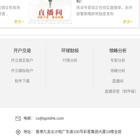
机！
金银业贸易场
资深专家现正在线实盘做单，后市
...
部署策略即将独家发布
更多+
更多+
开户交易
环球财经
领峰分析
开立真实账户
行情分析
专家分析
开立模拟账户
领峰分析
软件下载
直播间
直播讲堂（软件版）
电邮：
cs@igoldhk.com
地址：
香港九龙尖沙咀广东道100号彩星集团大厦19楼全层