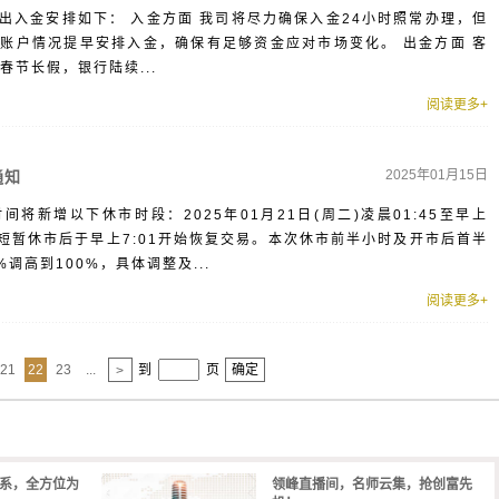
出入金安排如下： 入金方面 我司将尽力确保入金24小时照常办理，但
账户情况提早安排入金，确保有足够资金应对市场变化。 出金方面 客
春节长假，银行陆续...
阅读更多+
2025年01月15日
通知
将新增以下休市时段：2025年01月21日(周二)凌晨01:45至早上
二短暂休市后于早上7:01开始恢复交易。本次休市前半小时及开市后首半
调高到100%，具体调整及...
阅读更多+
21
22
23
...
到
页
确定
>
体系，全方位为
领峰直播间，名师云集，抢创富先