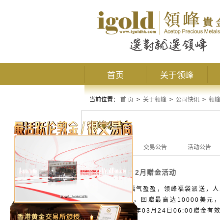
首页
关于领峰
当前位置：
首 页
>
关于领峰
>
公司快讯
>
领
领峰公告
全部公告
交易公告
活动公告
2月赠金活动
活动公告
春意盎然，福气盈盈，领峰福袋派送，人人
美元/手回赠，回赠最高达10000美元
06:00-2025年03月24日06:00赠