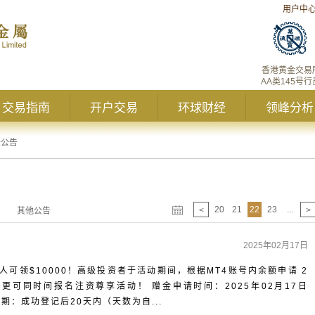
用户中
香港黄金交易
AA类145号行
交易指南
开户交易
环球财经
领峰分析
峰公告
20
21
22
23
...
<
>
其他公告
2025年02月17日
可领$10000！高级投资者于活动期间，根据MT4账号内余额申请 2
，更可同时间报名注资尊享活动！ 赠金申请时间：2025年02月17日
金有效期：成功登记后20天内（天数为自...