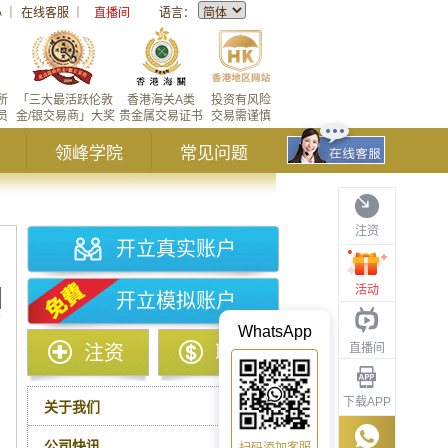
心
｜
在线客服
｜
直播间
语言：
所
「三大最活跃伦敦
香港海关A类
投资有风险
员
金/银交易商」大奖
贵金属交易证书
交易需谨慎
领峰学院
常见问题
注资
开立真实账户
活动
开立模拟账户
WhatsApp
直播间
注资
取款
下载APP
关于我们
公司快讯