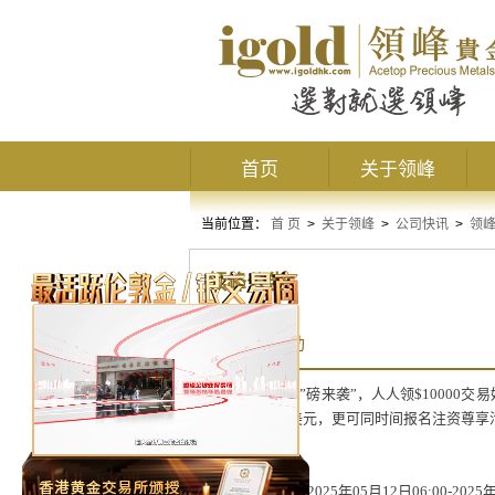
首页
关于领峰
当前位置：
首 页
>
关于领峰
>
公司快讯
>
领
领峰公告
5月赠金活动
端午好礼，“粽”磅来袭”，人人领$10000交
最高达10000美元，更可同时间报名注资尊享
赠金申请时间
：2025年05月12日06:00-2025年