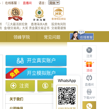
心
｜
在线客服
｜
直播间
语言：
所
「三大最活跃伦敦
香港海关A类
投资有风险
员
金/银交易商」大奖
贵金属交易证书
交易需谨慎
领峰学院
常见问题
注资
开立真实账户
活动
开立模拟账户
WhatsApp
直播间
注资
取款
下载APP
关于我们
公司快讯