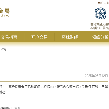
用户中
香港黄金交易
AA类145号行
交易指南
开户交易
环球财经
领峰分析
峰公告
2025年05月12日
易好礼！
高级投资者于活动期间，根据MT4账号内余额申请 2美元/手回赠，回赠
活动！
06月09日06:00