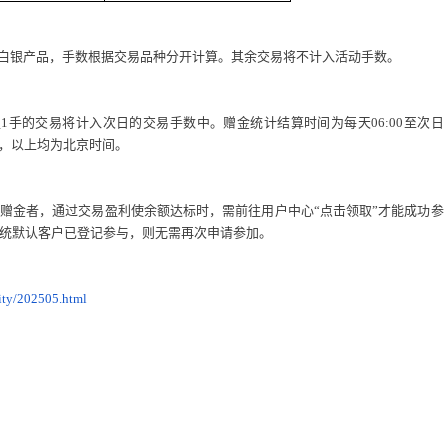
白银产品，手数根据交易品种分开计算。其余交易将不计入活动手数。
1手的交易将计入次日的交易手数中。赠金统计结算时间为每天06:00至次日
账户，以上均为北京时间。
赠金者，通过交易盈利使余额达标时，需前往用户中心“点击领取”才能成功参
统默认客户已登记参与，则无需再次申请参加。
ity/202505.html