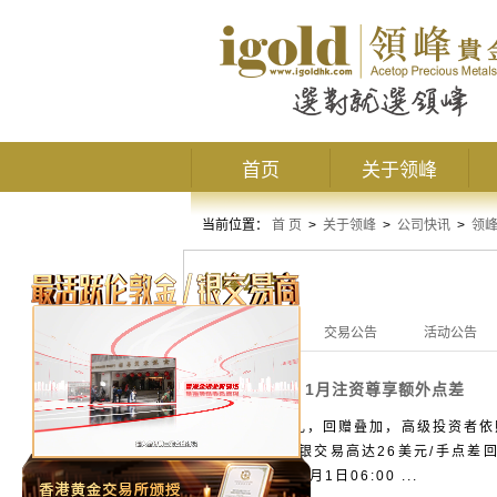
首页
关于领峰
当前位置：
首 页
>
关于领峰
>
公司快讯
>
领
领峰公告
全部公告
交易公告
活动公告
1月注资尊享额外点差
活动公告
新年开局好礼，回赠叠加，高级投资者依
定的伦敦金/银交易高达26美元/手点
间：2025年1月1日06:00 ...