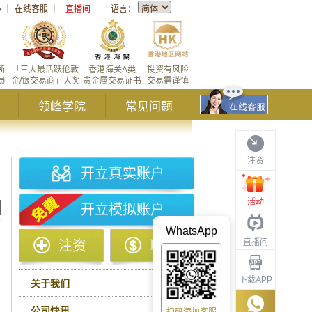
心
｜
在线客服
｜
直播间
语言：
所
「三大最活跃伦敦
香港海关A类
投资有风险
员
金/银交易商」大奖
贵金属交易证书
交易需谨慎
领峰学院
常见问题
注资
开立真实账户
活动
开立模拟账户
WhatsApp
直播间
注资
取款
下载APP
关于我们
公司快讯