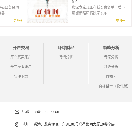
机！
金银业贸易场
资深专家现正在线实盘做单，后市
...
部署策略即将独家发布
更多+
更多+
开户交易
环球财经
领峰分析
开立真实账户
行情分析
专家分析
开立模拟账户
领峰分析
软件下载
直播间
直播讲堂（软件版）
电邮：
cs@igoldhk.com
地址：
香港九龙尖沙咀广东道100号彩星集团大厦19楼全层