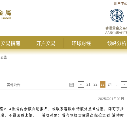
用户中
香港黄金交易
AA类145号行
交易指南
开户交易
环球财经
领峰分析
峰公告
21
22
23
24
...
<
>
其他公告
2025年01月01日
照MT4账号内余额自助报名，或联系客服申请额外点差优惠，即可享指
差回赠，不设回赠上限。 活动对象：所有领峰贵金属高级投资者 活动时