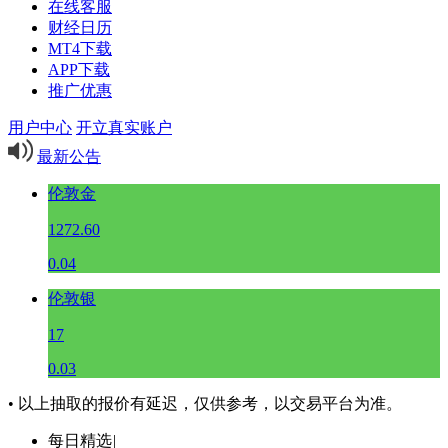
在线客服
财经日历
MT4下载
APP下载
推广优惠
用户中心
开立真实账户
最新公告
伦敦金
1272.60
0.04
伦敦银
17
0.03
• 以上抽取的报价有延迟，仅供参考，以交易平台为准。
每日精选
|