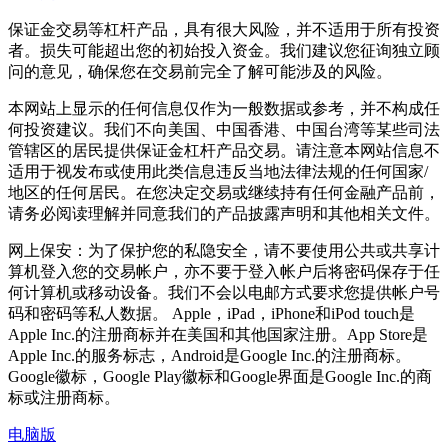
保证金交易等杠杆产品，具有很大风险，并不适用于所有投资
者。损失可能超出您的初始投入资金。我们建议您征询独立顾
问的意见，确保您在交易前完全了解可能涉及的风险。
本网站上显示的任何信息仅作为一般数据或参考，并不构成任
何投资建议。我们不向美国、中国香港、中国台湾等某些司法
管辖区的居民提供保证金杠杆产品交易。请注意本网站信息不
适用于视发布或使用此类信息违反当地法律法规的任何国家/
地区的任何居民。在您决定交易或继续持有任何金融产品前，
请务必阅读理解并同意我们的产品披露声明和其他相关文件。
网上保安：为了保护您的私隐安全，请不要使用公共或共享计
算机登入您的交易帐户，亦不要于登入帐户后将密码保存于任
何计算机或移动设备。我们不会以电邮方式要求您提供帐户号
码和密码等私人数据。 Apple，iPad，iPhone和iPod touch是
Apple Inc.的注册商标并在美国和其他国家注册。App Store是
Apple Inc.的服务标志，Android是Google Inc.的注册商标。
Google徽标，Google Play徽标和Google界面是Google Inc.的商
标或注册商标。
电脑版