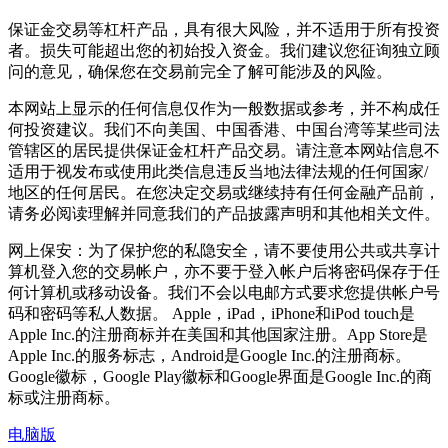
保证金交易等杠杆产品，具有很大风险，并不适用于所有投资
者。损失可能超出您的初始投入资金。我们建议您征询独立顾
问的意见，确保您在交易前完全了解可能涉及的风险。
本网站上显示的任何信息仅作为一般数据或参考，并不构成任
何投资建议。我们不向美国、中国香港、中国台湾等某些司法
管辖区的居民提供保证金杠杆产品交易。请注意本网站信息不
适用于视发布或使用此类信息违反当地法律法规的任何国家/
地区的任何居民。在您决定交易或继续持有任何金融产品前，
请务必阅读理解并同意我们的产品披露声明和其他相关文件。
网上保安：为了保护您的私隐安全，请不要使用公共或共享计
算机登入您的交易帐户，亦不要于登入帐户后将密码保存于任
何计算机或移动设备。我们不会以电邮方式要求您提供帐户号
码和密码等私人数据。 Apple，iPad，iPhone和iPod touch是
Apple Inc.的注册商标并在美国和其他国家注册。App Store是
Apple Inc.的服务标志，Android是Google Inc.的注册商标。
Google徽标，Google Play徽标和Google界面是Google Inc.的商
标或注册商标。
电脑版