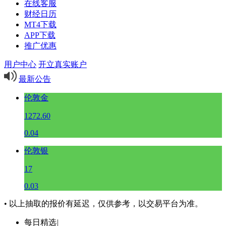
在线客服
财经日历
MT4下载
APP下载
推广优惠
用户中心
开立真实账户
最新公告
伦敦金
1272.60
0.04
伦敦银
17
0.03
• 以上抽取的报价有延迟，仅供参考，以交易平台为准。
每日精选
|