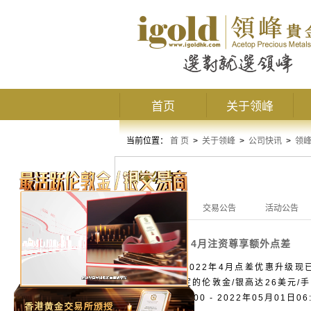
首页
关于领峰
当前位置：
首 页
>
关于领峰
>
公司快讯
>
领
领峰公告
全部公告
交易公告
活动公告
4月注资尊享额外点差
活动公告
领峰贵金属2022年4月点差优惠升级
惠，可享指定的伦敦金/银高达26美元/
04月01日06:00 - 2022年05月01日