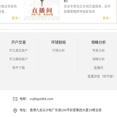
机！
金银业贸易场
资深专家现正在线实盘做单，后市
...
部署策略即将独家发布
更多+
更多+
开户交易
环球财经
领峰分析
开立真实账户
行情分析
专家分析
开立模拟账户
领峰分析
软件下载
直播间
直播讲堂（软件版）
电邮：
cs@igoldhk.com
地址：
香港九龙尖沙咀广东道100号彩星集团大厦19楼全层