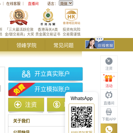
心
｜
在线客服
｜
直播间
语言：
所
「三大最活跃伦敦
香港海关A类
投资有风险
员
金/银交易商」大奖
贵金属交易证书
交易需谨慎
领峰学院
常见问题
注资
开立真实账户
活动
开立模拟账户
WhatsApp
直播间
注资
取款
下载APP
关于我们
公司快讯