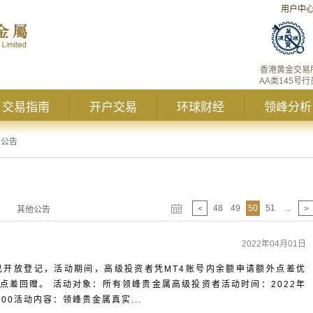
用户中
香港黄金交易
AA类145号行
交易指南
开户交易
环球财经
领峰分析
峰公告
48
49
50
51
...
<
>
其他公告
2022年04月01日
现已开放登记，活动期间，高级投资者凭MT4账号内余额申请额外点差优
手点差回赠。 活动对象：所有领峰贵金属高级投资者活动时间：2022年
06:00活动内容：领峰贵金属真实...